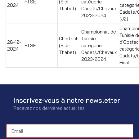
FTSE
(Sidi-
catégorie
2024
catégori
Thabet)
Cadets/Chevaux
Cadets/
2023-2024
(J2)
Champio
Championnat de
Tunisie d
Chorfech
Tunisie
28-12-
d'Obstac
FTSE
(Sidi-
catégorie
2024
catégori
Thabet)
Cadets/Chevaux
Cadets/
2023-2024
Final
Inscrivez-vous à notre newsletter
Recevez nos dernières actualités