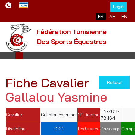
Login
Sélectionnez votre l
FR
AR
EN
Fédération Tunisienne
Des Sports Équestres
Fiche Cavalier
Retour
Gallalou Yasmine
TN-2011-
Cavalier
Gallalou Yasmine
N° Licence
78464
Discipline
CSO
Endurance
Dressage
Compl