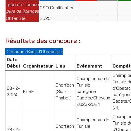
Type de Licence
CSO Qualification
plus de licences
Obtenu le
2025
Résultats des concours :
Concours Saut d'Obstacles
Date
Début
Organisateur
Lieu
Evénement
Compéti
Champio
Championnat de
Tunisie d
Chorfech
Tunisie
28-12-
d'Obstac
FTSE
(Sidi-
catégorie
2024
catégori
Thabet)
Cadets/Chevaux
Cadets/
2023-2024
(J1)
Champio
Championnat de
Tunisie d
Chorfech
Tunisie
28-12-
d'Obstac