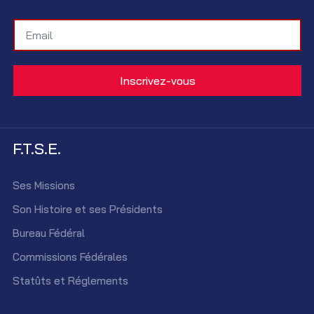
F.T.S.E.
Ses Missions
Son Histoire et ses Présidents
Bureau Fédéral
Commissions Fédérales
Statûts et Réglements