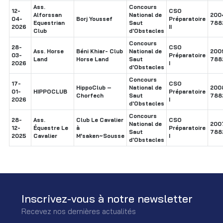
Ass.
Concours
12-
CSO
Alforssan
National de
200
04-
Borj Youssef
Préparatoire
Equestrian
Saut
788
2026
II
Club
d'Obstacles
Concours
28-
CSO
Ass. Horse
Béni Khiar- Club
National de
200
03-
Préparatoire
Land
Horse Land
Saut
788
2026
I
d'Obstacles
Concours
17-
CSO
HippoClub –
National de
200
01-
HIPPOCLUB
Préparatoire
Chorfech
Saut
788
2026
I
d'Obstacles
Concours
28-
Ass.
Club Le Cavalier
CSO
National de
200
12-
Équestre Le
à
Préparatoire
Saut
788
2025
Cavalier
M’saken~Sousse
I
d'Obstacles
Inscrivez-vous à notre newsletter
Recevez nos dernières actualités