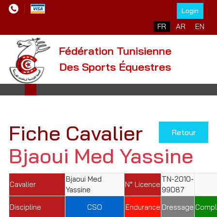
Login
Sélectionnez votre l
FR
AR
EN
Fédération Tunisienne
Des Sports Équestres
Fiche Cavalier
Retour
Bjaoui Med Yassine
Bjaoui Med
TN-2010-
Cavalier
N° Licence
Yassine
99087
Discipline
CSO
Endurance
Dressage
Compl