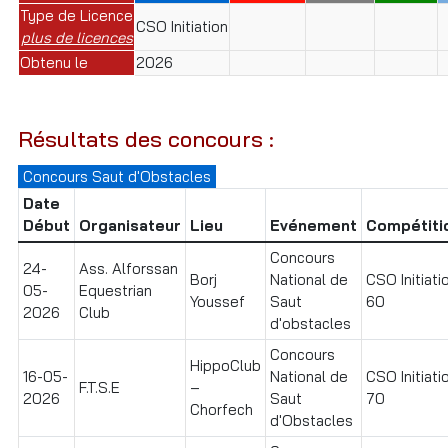
Type de Licence
CSO Initiation
plus de licences
Obtenu le
2026
Résultats des concours :
Concours Saut d'Obstacles
Date
Début
Organisateur
Lieu
Evénement
Compétiti
Concours
24-
Ass. Alforssan
Borj
National de
CSO Initiati
05-
Equestrian
Youssef
Saut
60
2026
Club
d'obstacles
Concours
HippoClub
16-05-
National de
CSO Initiati
F.T.S.E
–
2026
Saut
70
Chorfech
d'Obstacles