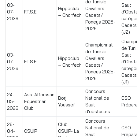
de Tunisie
03-
Saut
Hippoclub
Cavaliers
07-
F.T.S.E
d'Obst
– Chorfech
Cadets/
2026
catégo
Poneys 2025-
Cadets
2026
(J2)
Champi
Championnat
de Tuni
de Tunisie
03-
Saut
Hippoclub
Cavaliers
07-
F.T.S.E
d'Obst
– Chorfech
Cadets/
2026
catégo
Poneys 2025-
Cadets
2026
(J1)
Concours
24-
Ass. Alforssan
Borj
National de
CSO
05-
Equestrian
Youssef
Saut
Prépara
2026
Club
d'obstacles
Concours
26-
Club
National de
CSO
04-
CSUIP
CSUIP- La
Saut
Prépara