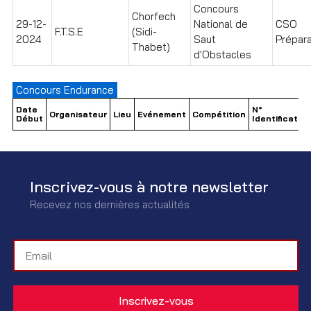
Concours
Chorfech
29-12-
National de
CSO
F.T.S.E
(Sidi-
2024
Saut
Prépara
Thabet)
d'Obstacles
Concours Endurance
Date
N°
Organisateur
Lieu
Evénement
Compétition
Début
Identification
Inscrivez-vous à notre newsletter
Recevez nos dernières actualités