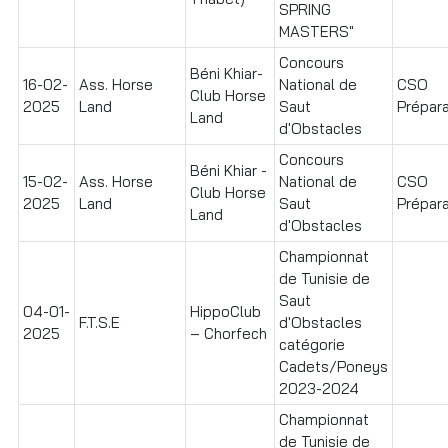
SPRING
MASTERS"
Concours
Béni Khiar-
16-02-
Ass. Horse
National de
CSO
Club Horse
2025
Land
Saut
Prépara
Land
d'Obstacles
Concours
Béni Khiar -
15-02-
Ass. Horse
National de
CSO
Club Horse
2025
Land
Saut
Prépara
Land
d'Obstacles
Championnat
de Tunisie de
Saut
04-01-
HippoClub
F.T.S.E
d'Obstacles
2025
– Chorfech
catégorie
Cadets/Poneys
2023-2024
Championnat
de Tunisie de