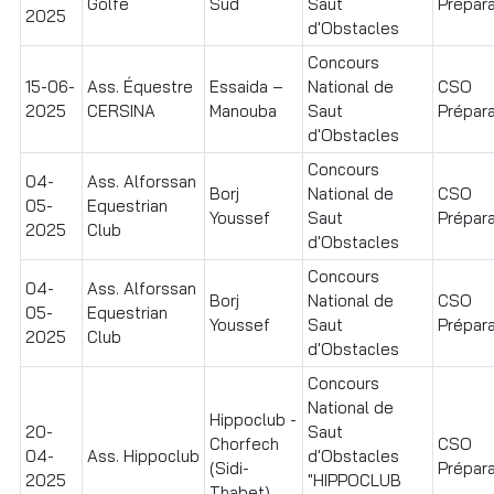
Golfe
Sud
Saut
Prépara
2025
d'Obstacles
Concours
15-06-
Ass. Équestre
Essaida –
National de
CSO
2025
CERSINA
Manouba
Saut
Prépara
d'Obstacles
Concours
04-
Ass. Alforssan
Borj
National de
CSO
05-
Equestrian
Youssef
Saut
Prépara
2025
Club
d'Obstacles
Concours
04-
Ass. Alforssan
Borj
National de
CSO
05-
Equestrian
Youssef
Saut
Prépara
2025
Club
d'Obstacles
Concours
National de
Hippoclub -
20-
Saut
Chorfech
CSO
04-
Ass. Hippoclub
d'Obstacles
(Sidi-
Prépara
2025
"HIPPOCLUB
Thabet)