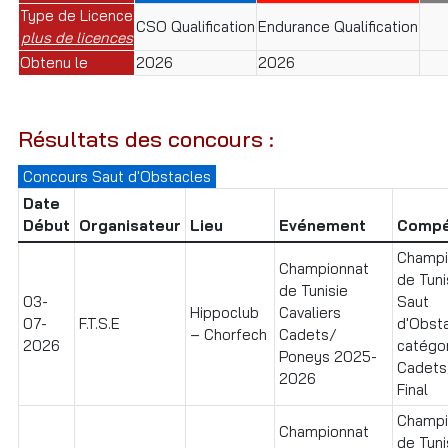
Type de Licence
CSO Qualification
Endurance Qualification
plus de licences
Obtenu le
2026
2026
Résultats des concours :
Concours Saut d'Obstacles
Date
Début
Organisateur
Lieu
Evénement
Compé
Champi
Championnat
de Tuni
de Tunisie
03-
Saut
Hippoclub
Cavaliers
07-
F.T.S.E
d'Obst
– Chorfech
Cadets/
2026
catégo
Poneys 2025-
Cadets
2026
Final
Champi
Championnat
de Tuni