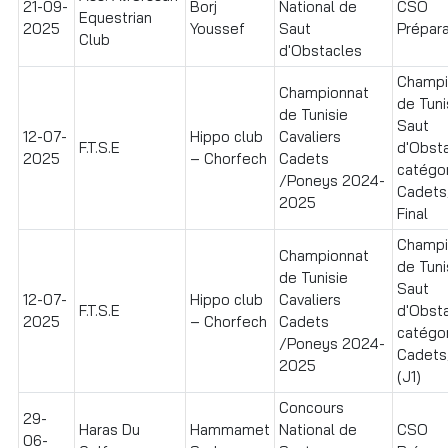
21-09-
Borj
National de
CSO
Equestrian
2025
Youssef
Saut
Prépara
Club
d'Obstacles
Champi
Championnat
de Tuni
de Tunisie
Saut
12-07-
Hippo club
Cavaliers
F.T.S.E
d'Obst
2025
– Chorfech
Cadets
catégo
/Poneys 2024-
Cadets
2025
Final
Champi
Championnat
de Tuni
de Tunisie
Saut
12-07-
Hippo club
Cavaliers
F.T.S.E
d'Obst
2025
– Chorfech
Cadets
catégo
/Poneys 2024-
Cadets
2025
(J1)
Concours
29-
Haras Du
Hammamet
National de
CSO
06-