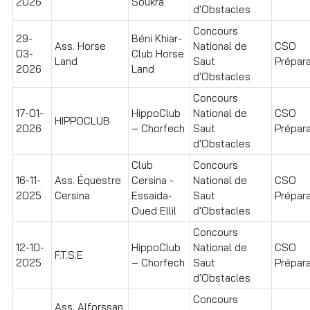
2026
Soukra
d'Obstacles
Concours
29-
Béni Khiar-
Ass. Horse
National de
CSO
03-
Club Horse
Land
Saut
Prépara
2026
Land
d'Obstacles
Concours
17-01-
HippoClub
National de
CSO
HIPPOCLUB
2026
– Chorfech
Saut
Prépara
d'Obstacles
Club
Concours
16-11-
Ass. Équestre
Cersina -
National de
CSO
2025
Cersina
Essaida-
Saut
Prépara
Oued Ellil
d'Obstacles
Concours
12-10-
HippoClub
National de
CSO
F.T.S.E
2025
– Chorfech
Saut
Prépara
d'Obstacles
Concours
Ass. Alforssan