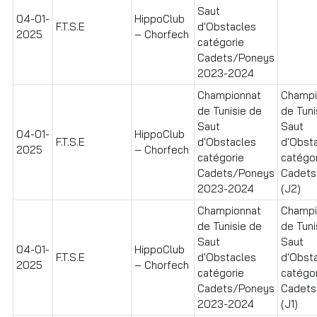
Saut
04-01-
HippoClub
F.T.S.E
d'Obstacles
2025
– Chorfech
catégorie
Cadets/Poneys
2023-2024
Championnat
Champi
de Tunisie de
de Tuni
Saut
Saut
04-01-
HippoClub
F.T.S.E
d'Obstacles
d'Obst
2025
– Chorfech
catégorie
catégo
Cadets/Poneys
Cadets
2023-2024
(J2)
Championnat
Champi
de Tunisie de
de Tuni
Saut
Saut
04-01-
HippoClub
F.T.S.E
d'Obstacles
d'Obst
2025
– Chorfech
catégorie
catégo
Cadets/Poneys
Cadets
2023-2024
(J1)