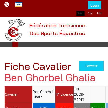
Login
Sélectionnez votre l
FR
AR
EN
Fédération Tunisienne
Des Sports Équestres
Fiche Cavalier
Retour
Ben Ghorbel Ghalia
TN-
Ben Ghorbel
Cavalier
N° Licence
2009-
Ghalia
87219