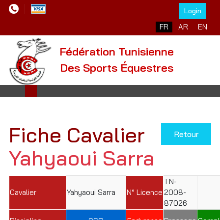
Login
Sélectionnez votre l
FR
AR
EN
Fédération Tunisienne
Des Sports Équestres
Fiche Cavalier
Retour
Yahyaoui Sarra
TN-
Cavalier
Yahyaoui Sarra
N° Licence
2008-
87026