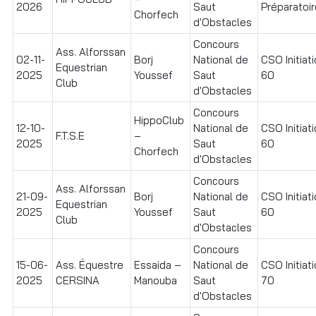
2026
Saut
Préparatoir
Chorfech
d'Obstacles
Concours
Ass. Alforssan
02-11-
Borj
National de
CSO Initiat
Equestrian
2025
Youssef
Saut
60
Club
d'Obstacles
Concours
HippoClub
12-10-
National de
CSO Initiat
F.T.S.E
–
2025
Saut
60
Chorfech
d'Obstacles
Concours
Ass. Alforssan
21-09-
Borj
National de
CSO Initiat
Equestrian
2025
Youssef
Saut
60
Club
d'Obstacles
Concours
15-06-
Ass. Équestre
Essaida –
National de
CSO Initiat
2025
CERSINA
Manouba
Saut
70
d'Obstacles