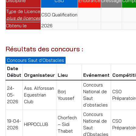
Discipline
CSO
Endurance
Dressage
Compl
Type de Licence
CSO Qualification
plus de licences
Obtenu le
2026
Résultats des concours :
Concours Saut d'Obstacles
Date
Début
Organisateur
Lieu
Evénement
Compétit
Concours
24-
Ass. Alforssan
Borj
National de
CSO
05-
Equestrian
Youssef
Saut
Préparatoir
2026
Club
d'obstacles
Concours
Chorfech
19-04-
National de
CSO
HIPPOCLUB
– Sidi
2026
Saut
Préparatoir
Thabet
d'Obstacles