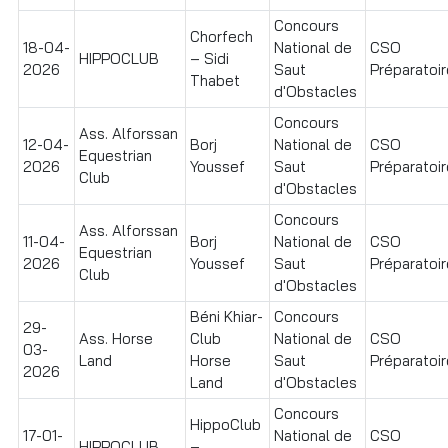
Concours
Chorfech
18-04-
National de
CSO
HIPPOCLUB
– Sidi
2026
Saut
Préparatoir
Thabet
d'Obstacles
Concours
Ass. Alforssan
12-04-
Borj
National de
CSO
Equestrian
2026
Youssef
Saut
Préparatoir
Club
d'Obstacles
Concours
Ass. Alforssan
11-04-
Borj
National de
CSO
Equestrian
2026
Youssef
Saut
Préparatoir
Club
d'Obstacles
Béni Khiar-
Concours
29-
Ass. Horse
Club
National de
CSO
03-
Land
Horse
Saut
Préparatoir
2026
Land
d'Obstacles
Concours
HippoClub
17-01-
National de
CSO
HIPPOCLUB
–