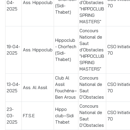
04-
Ass. Hippoclub
d'Obstacles
(Sidi-
70
2025
"HIPPOCLUB
Thabet)
SPRING
MASTERS"
Concours
National de
Hippoclub
Saut
19-04-
- Chorfech
CSO Initiat
Ass. Hippoclub
d'Obstacles
2025
(Sidi-
70
"HIPPOCLUB
Thabet)
SPRING
MASTERS"
Club Al
Concours
13-04-
Assil
National de
CSO Initiat
Ass. Al Assil
2025
Fouchéna–
Saut
70
Ben Arous
D'Obstacles
Concours
23-
Hippo
National de
CSO Initiat
03-
F.T.S.E
club–Sidi
Saut
70
2025
Thabet
D'Obstacles