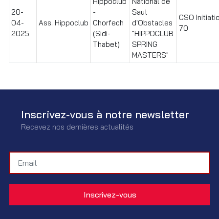
Hippoclub
National de
20-
-
Saut
CSO Initiati
04-
Ass. Hippoclub
Chorfech
d'Obstacles
70
2025
(Sidi-
"HIPPOCLUB
Thabet)
SPRING
MASTERS"
Inscrivez-vous à notre newsletter
Recevez nos dernières actualités