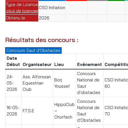
Type de Licence
CSO Initiation
plus de licences
Obtenu le
2026
Résultats des concours :
Concours Saut d'Obstacles
Date
Début
Organisateur
Lieu
Evénement
Compétiti
Concours
24-
Ass. Alforssan
Borj
National de
CSO Initiati
05-
Equestrian
Youssef
Saut
60
2026
Club
d'obstacles
Concours
HippoClub
16-05-
National de
CSO Initiati
F.T.S.E
–
2026
Saut
70
Chorfech
d'Obstacles