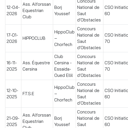
Concours
Ass. Alforssan
12-04-
Borj
National de
CSO Initiati
Equestrian
2026
Youssef
Saut
60
Club
d'Obstacles
Concours
HippoClub
17-01-
National de
CSO Initiati
HIPPOCLUB
–
2026
Saut
70
Chorfech
d'Obstacles
Club
Concours
16-11-
Ass. Équestre
Cersina -
National de
CSO Initiati
2025
Cersina
Essaida-
Saut
70
Oued Ellil
d'Obstacles
Concours
HippoClub
12-10-
National de
CSO Initiati
F.T.S.E
–
2025
Saut
60
Chorfech
d'Obstacles
Concours
Ass. Alforssan
21-09-
Borj
National de
CSO Initiati
Equestrian
2025
Youssef
Saut
60
Club