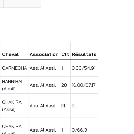
Cheval
Association
Clt
Résultats
GARMECHA
Ass. Al Assil
1
0.00/54.91
HANNIBAL
Ass. Al Assil
28
16.00/67.17
(Assil)
CHAKIRA
Ass. Al Assil
EL
EL
(Assil)
CHAKIRA
Ass. Al Assil
1
0/66.3
(Assil)