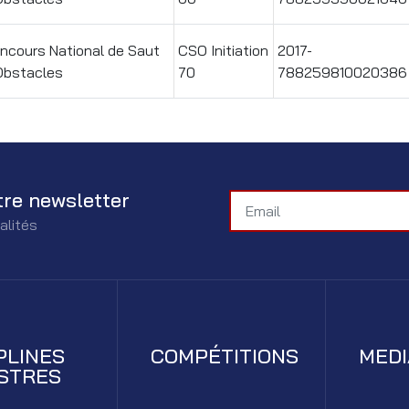
ncours National de Saut
CSO Initiation
2017-
Obstacles
70
788259810020386
tre newsletter
alités
PLINES
COMPÉTITIONS
MED
STRES