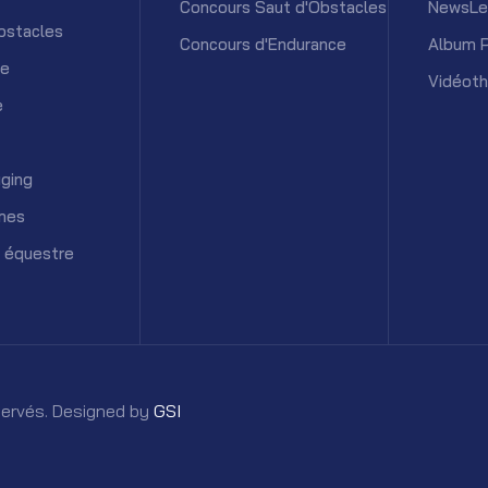
Concours Saut d'Obstacles
NewsLe
bstacles
Concours d'Endurance
Album 
ce
Vidéot
e
ging
mes
 équestre
éservés. Designed by
GSI