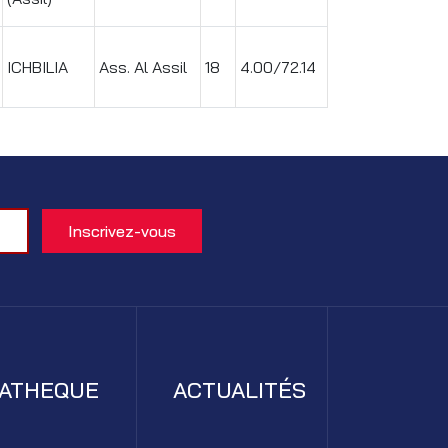
ICHBILIA
Ass. Al Assil
18
4.00/72.14
IATHEQUE
ACTUALITÉS