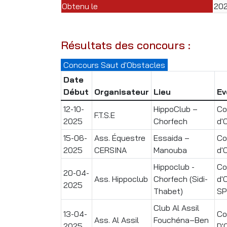
Obtenu le
20
Résultats des concours :
Concours Saut d'Obstacles
Date
Début
Organisateur
Lieu
Ev
12-10-
HippoClub –
Co
F.T.S.E
2025
Chorfech
d'
15-06-
Ass. Équestre
Essaida –
Co
2025
CERSINA
Manouba
d'
Hippoclub -
Co
20-04-
Ass. Hippoclub
Chorfech (Sidi-
d'
2025
Thabet)
SP
Club Al Assil
13-04-
Co
Ass. Al Assil
Fouchéna–Ben
2025
D'