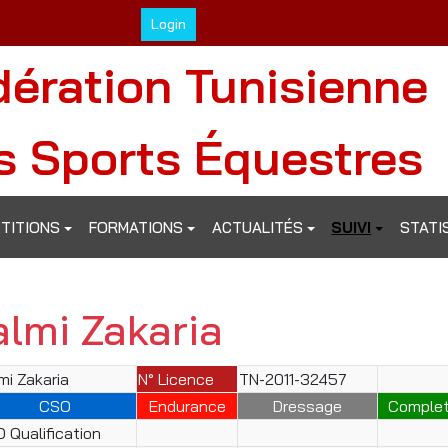
Login
dération Tunisienne
s Sports Équestres
TITIONS
FORMATIONS
ACTUALITÉS
SUIVI
STATI
almi Zakaria
mi Zakaria
N° Licence
TN-2011-32457
CSO
Endurance
Dressage
Comple
 Qualification