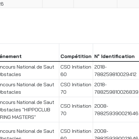
26
énement
Compétition
N° Identification
ncours National de Saut
CSO Initiation
2018-
Obstacles
60
788259810029412
ncours National de Saut
CSO Initiation
2018-
Obstacles
70
788259810026839
ncours National de Saut
CSO Initiation
2008-
Obstacles "HIPPOCLUB
70
788259390021646
RING MASTERS"
ncours National de Saut
CSO Initiation
2008-
Obstacles
60
788259390021646