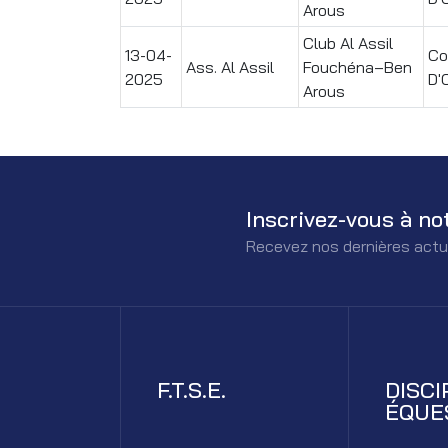
Arous
Club Al Assil
13-04-
Co
Ass. Al Assil
Fouchéna–Ben
2025
D'
Arous
Inscrivez-vous à no
Recevez nos dernières actu
F.T.S.E.
DISCI
ÉQUE