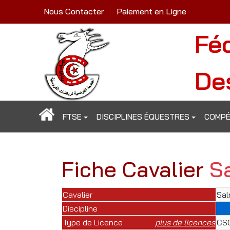
Nous Contacter
Paiement en Ligne
Fé
De
FTSE
DISCIPLINES ÉQUESTRES
COMPÉ
Fiche Cavalier
S
Cavalier
Sal
Discipline
Type de Licence
plus de licences
CSO