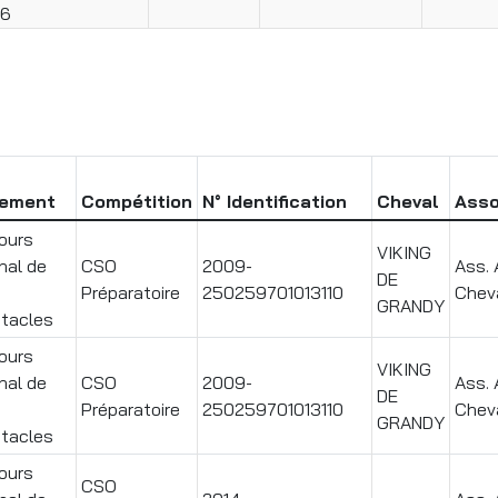
26
ement
Compétition
N° Identification
Cheval
Asso
ours
VIKING
nal de
CSO
2009-
Ass. 
DE
Préparatoire
250259701013110
Chev
GRANDY
tacles
ours
VIKING
nal de
CSO
2009-
Ass. 
DE
Préparatoire
250259701013110
Chev
GRANDY
tacles
ours
CSO