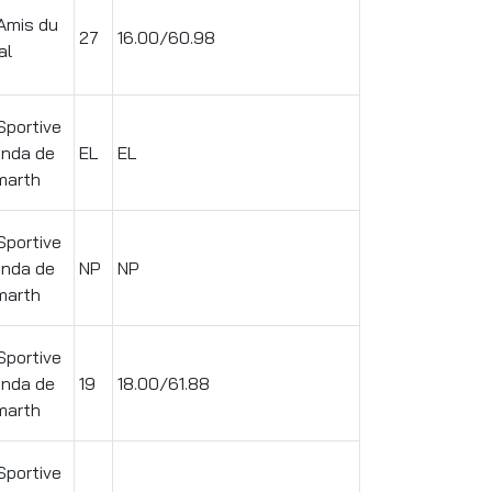
Amis du
27
16.00/60.98
al
Sportive
enda de
EL
EL
arth
Sportive
enda de
NP
NP
arth
Sportive
enda de
19
18.00/61.88
arth
Sportive