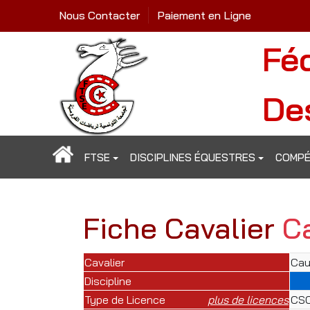
Nous Contacter
Paiement en Ligne
Fé
De
FTSE
DISCIPLINES ÉQUESTRES
COMPÉ
Fiche Cavalier
C
Cavalier
Cau
Discipline
Type de Licence
plus de licences
CSO