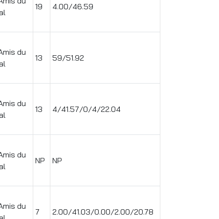
Amis du
19
4.00/46.59
al
Amis du
13
59/51.92
al
Amis du
13
4/41.57/0/4/22.04
al
Amis du
NP
NP
al
Amis du
7
2.00/41.03/0.00/2.00/20.78
al