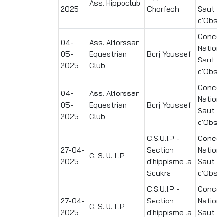
Ass. Hippoclub
2025
Chorfech
Saut
d'Obs
Conc
04-
Ass. Alforssan
Natio
05-
Equestrian
Borj Youssef
Saut
2025
Club
d'Obs
Conc
04-
Ass. Alforssan
Natio
05-
Equestrian
Borj Youssef
Saut
2025
Club
d'Obs
C.S.U.I.P -
Conc
27-04-
Section
Natio
C. S. U. I .P
2025
d'hippisme la
Saut
Soukra
d'Obs
C.S.U.I.P -
Conc
27-04-
Section
Natio
C. S. U. I .P
2025
d'hippisme la
Saut