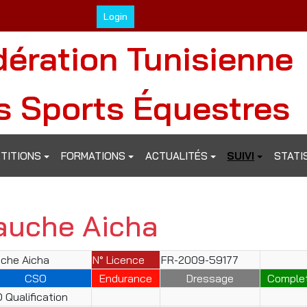
Login
dération Tunisienne
s Sports Équestres
TITIONS
FORMATIONS
ACTUALITÉS
SUIVI
STATI
auche Aicha
che Aicha
N° Licence
FR-2009-59177
CSO
Endurance
Dressage
Comple
 Qualification