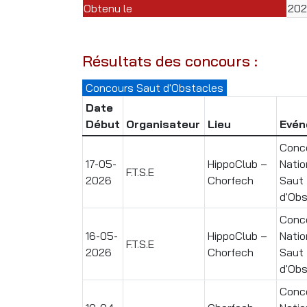
Obtenu le
20
Résultats des concours :
Concours Saut d'Obstacles
Date
Début
Organisateur
Lieu
Evén
Conc
17-05-
HippoClub –
Natio
F.T.S.E
2026
Chorfech
Saut
d'Obs
Conc
16-05-
HippoClub –
Natio
F.T.S.E
2026
Chorfech
Saut
d'Obs
Conc