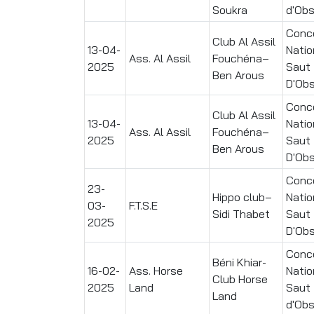
Soukra
d'Obs
Conc
Club Al Assil
13-04-
Natio
Ass. Al Assil
Fouchéna–
2025
Saut
Ben Arous
D'Ob
Conc
Club Al Assil
13-04-
Natio
Ass. Al Assil
Fouchéna–
2025
Saut
Ben Arous
D'Ob
Conc
23-
Hippo club–
Natio
03-
F.T.S.E
Sidi Thabet
Saut
2025
D'Ob
Conc
Béni Khiar-
16-02-
Ass. Horse
Natio
Club Horse
2025
Land
Saut
Land
d'Obs