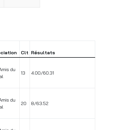
ciation
Clt
Résultats
Amis du
13
4.00/60.31
al
Amis du
20
8/63.52
al