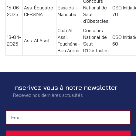
Concours
15-06-
Ass. Équestre
Essaida –
National de
CSO Initiat
2025
CERSINA
Manouba
Saut
70
d'Obstacles
Club Al
Concours
13-04-
Assil
National de
CSO Initiat
Ass. Al Assil
2025
Fouchéna–
Saut
60
Ben Arous
D'Obstacles
Inscrivez-vous à notre newsletter
Recevez nos dernières actualités