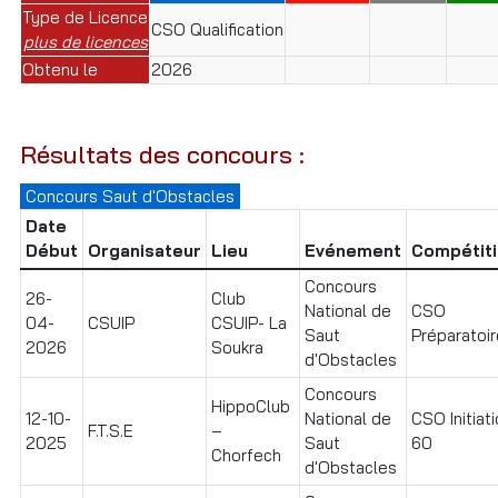
Type de Licence
CSO Qualification
plus de licences
Obtenu le
2026
Résultats des concours :
Concours Saut d'Obstacles
Date
Début
Organisateur
Lieu
Evénement
Compétit
Concours
26-
Club
National de
CSO
04-
CSUIP
CSUIP- La
Saut
Préparatoir
2026
Soukra
d'Obstacles
Concours
HippoClub
12-10-
National de
CSO Initiat
F.T.S.E
–
2025
Saut
60
Chorfech
d'Obstacles