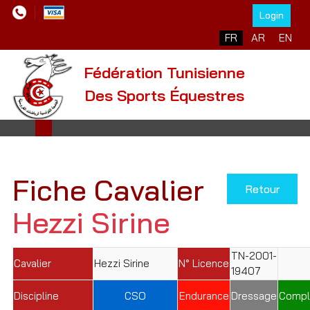
Login
Sélectionnez votre l
FR
AR
EN
Fédération Tunisienne
Des Sports Équestres
Fiche Cavalier
Retour
Hezzi Sirine
TN-2001-
Cavalier
Hezzi Sirine
N° Licence
19407
Discipline
CSO
Endurance
Dressage
Compl