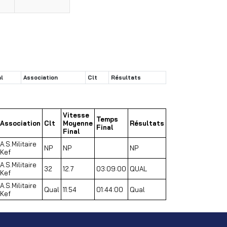
l
Association
Clt
Résultats
Vitesse
Temps
Association
Clt
Moyenne
Résultats
Final
Final
A.S.Militaire
NP
NP
NP
Kef
A.S.Militaire
32
12.7
03:09:00
QUAL
Kef
A.S.Militaire
Qual
11.54
01:44:00
Qual
Kef