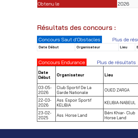
Obtenu le
2026
Résultats des concours :
Concours Saut d'Obstacles
Plus de rés
Date Début
Organisateur
Lieu
Concours Endurance
Plus de résultats
Date
Organisateur
Lieu
Début
03-05-
Club Sportif De La
OUED ZARGA
2026
Garde Nationale
22-03-
Ass. Espoir Sportif
KELIBIA-NABEUL
2026
KELIBIA
23-02-
Béni Khiar- Club
Ass. Horse Land
2025
Horse Land