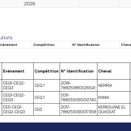
2026
ultats
Evénement
Compétition
N° Identification
Cheva
Evénement
Compétition
N° Identification
Cheval
CEQ1-CEQ2-
2018-
CEQ 1
NEMRIA
CEQ3
788259810026541
CEQ1-CEQ2-
2011-
CEQ 1
RANIA
CEQ3
788259390012740
CED-CEQ1-
2017-
KERKOUANE EL
CED
CEQ2-CEQ3
788259390017358
OUASSAT