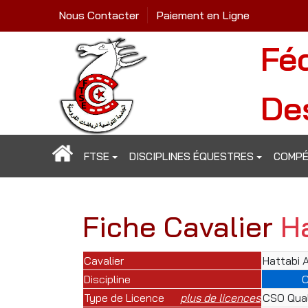
Nous Contacter
Paiement en Ligne
Fé
De
FTSE
DISCIPLINES ÉQUESTRES
COMPÉ
Fiche Cavalier
Ha
Cavalier
Hattabi 
Discipline
Type de Licence
plus de licences
CSO Qual