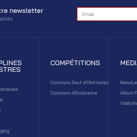
tre newsletter
alités
PLINES
COMPÉTITIONS
MED
STRES
Concours Saut d'Obstacles
NewsLe
bstacles
Concours d'Endurance
Album 
ce
Vidéot
e
ging