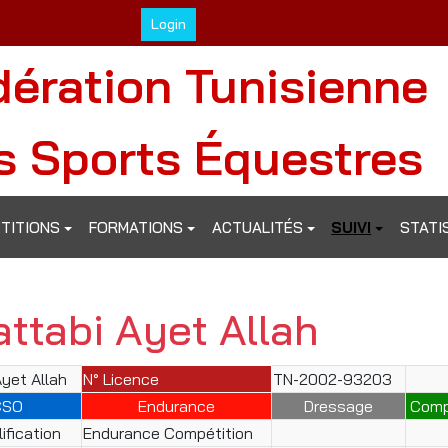
Login
dération Tunisienne
s Sports Équestres
TITIONS
FORMATIONS
ACTUALITÉS
SUIVI
STATI
ttabi Ayet Allah
Ayet Allah
N° Licence
TN-2002-93203
CSO
Endurance
Dressage
Comp
ification
Endurance Compétition