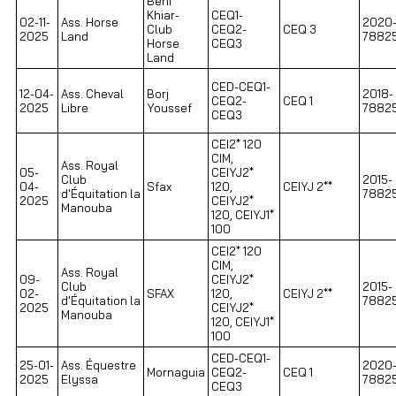
Béni
Khiar-
CEQ1-
02-11-
Ass. Horse
2020
Club
CEQ2-
CEQ 3
2025
Land
7882
Horse
CEQ3
Land
CED-CEQ1-
12-04-
Ass. Cheval
Borj
2018-
CEQ2-
CEQ 1
2025
Libre
Youssef
7882
CEQ3
CEI2* 120
CIM,
Ass. Royal
05-
CEIYJ2*
Club
2015-
04-
Sfax
120,
CEIYJ 2**
d'Équitation la
7882
2025
CEIYJ2*
Manouba
120, CEIYJ1*
100
CEI2* 120
CIM,
Ass. Royal
09-
CEIYJ2*
Club
2015-
02-
SFAX
120,
CEIYJ 2**
d'Équitation la
7882
2025
CEIYJ2*
Manouba
120, CEIYJ1*
100
CED-CEQ1-
25-01-
Ass. Équestre
2020
Mornaguia
CEQ2-
CEQ 1
2025
Elyssa
7882
CEQ3