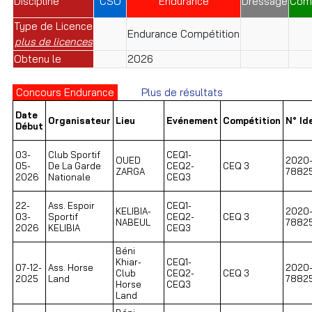
Discipline
CSO
Endurance
Dressage
Com
Type de Licence
Endurance Compétition
plus de licences
Obtenu le
2026
Concours Endurance
Plus de résultats
Date
Organisateur
Lieu
Evénement
Compétition
N° Id
Début
03-
Club Sportif
CEQ1-
OUED
2020
05-
De La Garde
CEQ2-
CEQ 3
ZARGA
7882
2026
Nationale
CEQ3
22-
Ass. Espoir
CEQ1-
KELIBIA-
2020
03-
Sportif
CEQ2-
CEQ 3
NABEUL
7882
2026
KELIBIA
CEQ3
Béni
Khiar-
CEQ1-
07-12-
Ass. Horse
2020
Club
CEQ2-
CEQ 3
2025
Land
7882
Horse
CEQ3
Land