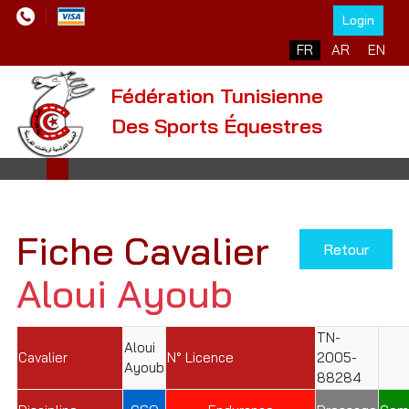
Login
Sélectionnez votre l
FR
AR
EN
Fédération Tunisienne
Des Sports Équestres
Fiche Cavalier
Retour
Aloui Ayoub
TN-
Aloui
Cavalier
N° Licence
2005-
Ayoub
88284