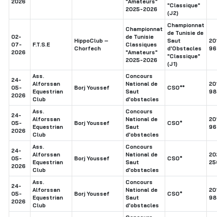
2026
"Amateurs"
"Classique"
2025-2026
(J2)
Championnat
Championnat
de Tunisie de
02-
de Tunisie
HippoClub –
Saut
20
07-
F.T.S.E
Classiques
Chorfech
d'Obstacles
96
2026
"Amateurs"
"Classique"
2025-2026
(J1)
Ass.
Concours
24-
Alforssan
National de
20
05-
Borj Youssef
CSO**
Equestrian
Saut
98
2026
Club
d'obstacles
Ass.
Concours
24-
Alforssan
National de
20
05-
Borj Youssef
CSO*
Equestrian
Saut
96
2026
Club
d'obstacles
Ass.
Concours
24-
Alforssan
National de
20
05-
Borj Youssef
CSO*
Equestrian
Saut
25
2026
Club
d'obstacles
Ass.
Concours
24-
Alforssan
National de
20
05-
Borj Youssef
CSO*
Equestrian
Saut
98
2026
Club
d'obstacles