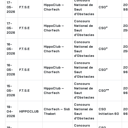
Concours
17-
HippoClub –
National de
20
05-
F.T.S.E
CSO*
Chorfech
Saut
98
2026
d'Obstacles
Concours
17-
HippoClub –
National de
20
05-
F.T.S.E
CSO*
Chorfech
Saut
25
2026
d'Obstacles
Concours
16-
HippoClub –
National de
20
05-
F.T.S.E
CSO*
Chorfech
Saut
25
2026
d'Obstacles
Concours
16-
HippoClub –
National de
20
05-
F.T.S.E
CSO*
Chorfech
Saut
96
2026
d'Obstacles
Concours
15-
HippoClub –
National de
20
05-
F.T.S.E
CSO**
Chorfech
Saut
96
2026
d'Obstacles
Concours
19-
Chorfech – Sidi
National de
CSO
20
04-
HIPPOCLUB
Thabet
Saut
Initiation 60
96
2026
d'Obstacles
Concours
19-
CSO