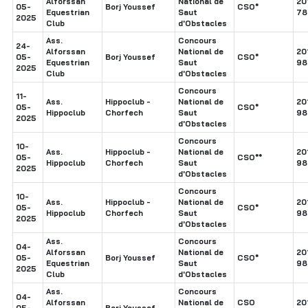
Alforssan
National de
20
05-
Borj Youssef
CSO*
Equestrian
Saut
78
2025
Club
d'Obstacles
Ass.
Concours
24-
Alforssan
National de
20
05-
Borj Youssef
CSO*
Equestrian
Saut
98
2025
Club
d'Obstacles
Concours
11-
Ass.
Hippoclub -
National de
20
05-
CSO*
Hippoclub
Chorfech
Saut
98
2025
d'Obstacles
Concours
10-
Ass.
Hippoclub -
National de
20
05-
CSO**
Hippoclub
Chorfech
Saut
98
2025
d'Obstacles
Concours
10-
Ass.
Hippoclub -
National de
20
05-
CSO*
Hippoclub
Chorfech
Saut
98
2025
d'Obstacles
Ass.
Concours
04-
Alforssan
National de
20
05-
Borj Youssef
CSO*
Equestrian
Saut
98
2025
Club
d'Obstacles
Ass.
Concours
04-
Alforssan
National de
CSO
20
05-
Borj Youssef