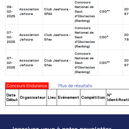
Concours
09-
National de
Association
Club Jaafoura -
20
02-
Saut
CSO**
Jafoura
SFAX
97
2025
d'Obstacles
(Ranking)
Concours
07-
National de
Association
Club Jaafoura -
20
02-
Saut
CSO*
Jafoura
Sfax
78
2025
d'Obstacles
(Ranking)
Concours
07-
National de
Association
Club Jaafoura -
20
02-
Saut
CSO**
Jafoura
Sfax
97
2025
d'Obstacles
(Ranking)
Concours Endurance
Plus de résultats
Date
N°
Organisateur
Lieu
Evénement
Compétition
Début
Identificat
Inscrivez-vous à notre newsletter