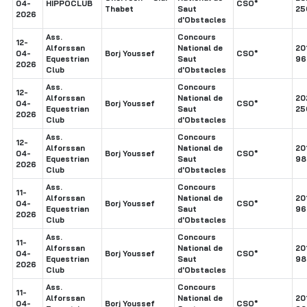
04-
HIPPOCLUB
CSO*
Thabet
Saut
25
2026
d'Obstacles
Ass.
Concours
12-
Alforssan
National de
20
04-
Borj Youssef
CSO*
Equestrian
Saut
96
2026
Club
d'Obstacles
Ass.
Concours
12-
Alforssan
National de
20
04-
Borj Youssef
CSO*
Equestrian
Saut
25
2026
Club
d'Obstacles
Ass.
Concours
12-
Alforssan
National de
20
04-
Borj Youssef
CSO*
Equestrian
Saut
98
2026
Club
d'Obstacles
Ass.
Concours
11-
Alforssan
National de
20
04-
Borj Youssef
CSO*
Equestrian
Saut
96
2026
Club
d'Obstacles
Ass.
Concours
11-
Alforssan
National de
20
04-
Borj Youssef
CSO*
Equestrian
Saut
98
2026
Club
d'Obstacles
Ass.
Concours
11-
Alforssan
National de
20
04-
Borj Youssef
CSO*