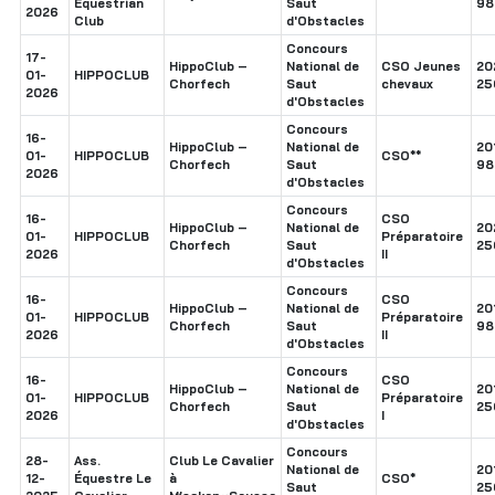
Equestrian
Saut
98
2026
Club
d'Obstacles
Concours
17-
HippoClub –
National de
CSO Jeunes
20
01-
HIPPOCLUB
Chorfech
Saut
chevaux
25
2026
d'Obstacles
Concours
16-
HippoClub –
National de
20
01-
HIPPOCLUB
CSO**
Chorfech
Saut
98
2026
d'Obstacles
Concours
16-
CSO
HippoClub –
National de
20
01-
HIPPOCLUB
Préparatoire
Chorfech
Saut
25
2026
II
d'Obstacles
Concours
16-
CSO
HippoClub –
National de
20
01-
HIPPOCLUB
Préparatoire
Chorfech
Saut
98
2026
II
d'Obstacles
Concours
16-
CSO
HippoClub –
National de
20
01-
HIPPOCLUB
Préparatoire
Chorfech
Saut
25
2026
I
d'Obstacles
Concours
28-
Ass.
Club Le Cavalier
National de
20
12-
Équestre Le
à
CSO*
Saut
25