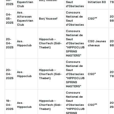
Equestrian
Saut
Initiation 60
78
2025
Club
d'Obstacles
Ass.
Concours
04-
Alforssan
National de
20
05-
Borj Youssef
CSO**
Equestrian
Saut
98
2025
Club
d'Obstacles
Concours
National de
20-
Hippoclub -
Saut
Ass.
CSO Jeunes
20
04-
Chorfech (Sidi-
d'Obstacles
Hippoclub
chevaux
98
2025
Thabet)
"HIPPOCLUB
SPRING
MASTERS"
Concours
National de
20-
Hippoclub -
Saut
Ass.
20
04-
Chorfech (Sidi-
d'Obstacles
CSO*
Hippoclub
78
2025
Thabet)
"HIPPOCLUB
SPRING
MASTERS"
Concours
National de
19-
Hippoclub -
Saut
Ass.
20
04-
Chorfech (Sidi-
d'Obstacles
CSO**
Hippoclub
25
2025
Thabet)
"HIPPOCLUB
SPRING