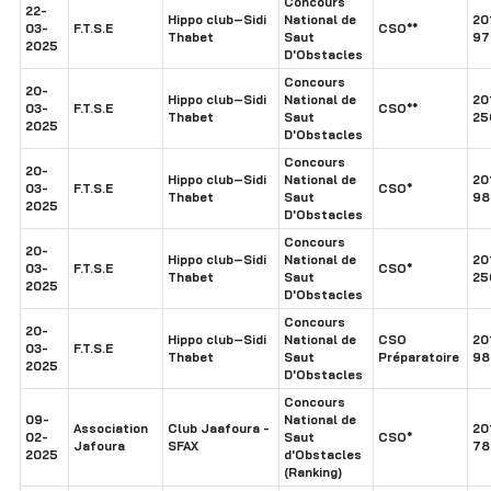
Concours
22-
Hippo club–Sidi
National de
20
03-
F.T.S.E
CSO**
Thabet
Saut
97
2025
D'Obstacles
Concours
20-
Hippo club–Sidi
National de
20
03-
F.T.S.E
CSO**
Thabet
Saut
25
2025
D'Obstacles
Concours
20-
Hippo club–Sidi
National de
20
03-
F.T.S.E
CSO*
Thabet
Saut
98
2025
D'Obstacles
Concours
20-
Hippo club–Sidi
National de
20
03-
F.T.S.E
CSO*
Thabet
Saut
25
2025
D'Obstacles
Concours
20-
Hippo club–Sidi
National de
CSO
20
03-
F.T.S.E
Thabet
Saut
Préparatoire
98
2025
D'Obstacles
Concours
09-
National de
Association
Club Jaafoura -
20
02-
Saut
CSO*
Jafoura
SFAX
78
2025
d'Obstacles
(Ranking)