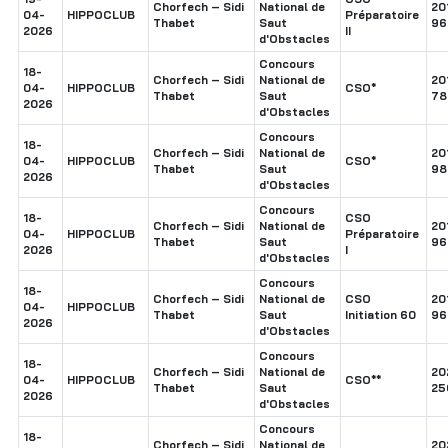
Chorfech – Sidi
National de
20
04-
HIPPOCLUB
Préparatoire
Thabet
Saut
96
2026
II
d'Obstacles
Concours
18-
Chorfech – Sidi
National de
20
04-
HIPPOCLUB
CSO*
Thabet
Saut
78
2026
d'Obstacles
Concours
18-
Chorfech – Sidi
National de
20
04-
HIPPOCLUB
CSO*
Thabet
Saut
98
2026
d'Obstacles
Concours
18-
CSO
Chorfech – Sidi
National de
20
04-
HIPPOCLUB
Préparatoire
Thabet
Saut
96
2026
I
d'Obstacles
Concours
18-
Chorfech – Sidi
National de
CSO
20
04-
HIPPOCLUB
Thabet
Saut
Initiation 60
96
2026
d'Obstacles
Concours
18-
Chorfech – Sidi
National de
20
04-
HIPPOCLUB
CSO**
Thabet
Saut
25
2026
d'Obstacles
Concours
18-
Chorfech – Sidi
National de
20