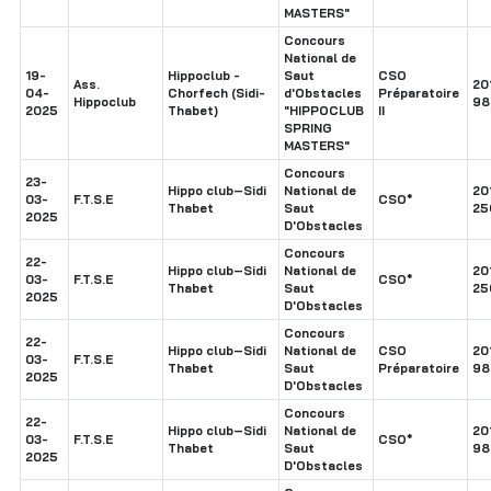
MASTERS"
Concours
National de
19-
Hippoclub -
Saut
CSO
Ass.
20
04-
Chorfech (Sidi-
d'Obstacles
Préparatoire
Hippoclub
98
2025
Thabet)
"HIPPOCLUB
II
SPRING
MASTERS"
Concours
23-
Hippo club–Sidi
National de
20
03-
F.T.S.E
CSO*
Thabet
Saut
25
2025
D'Obstacles
Concours
22-
Hippo club–Sidi
National de
20
03-
F.T.S.E
CSO*
Thabet
Saut
25
2025
D'Obstacles
Concours
22-
Hippo club–Sidi
National de
CSO
20
03-
F.T.S.E
Thabet
Saut
Préparatoire
98
2025
D'Obstacles
Concours
22-
Hippo club–Sidi
National de
20
03-
F.T.S.E
CSO*
Thabet
Saut
98
2025
D'Obstacles