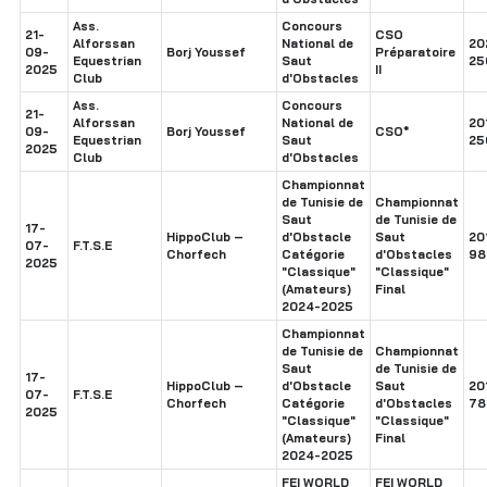
Ass.
Concours
21-
CSO
Alforssan
National de
20
09-
Borj Youssef
Préparatoire
Equestrian
Saut
25
2025
II
Club
d'Obstacles
Ass.
Concours
21-
Alforssan
National de
20
09-
Borj Youssef
CSO*
Equestrian
Saut
25
2025
Club
d'Obstacles
Championnat
de Tunisie de
Championnat
Saut
de Tunisie de
17-
HippoClub –
d'Obstacle
Saut
20
07-
F.T.S.E
Chorfech
Catégorie
d'Obstacles
98
2025
"Classique"
"Classique"
(Amateurs)
Final
2024-2025
Championnat
de Tunisie de
Championnat
Saut
de Tunisie de
17-
HippoClub –
d'Obstacle
Saut
20
07-
F.T.S.E
Chorfech
Catégorie
d'Obstacles
78
2025
"Classique"
"Classique"
(Amateurs)
Final
2024-2025
FEI WORLD
FEI WORLD