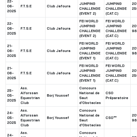
22-
JUMPING
JUMPING
20
06-
F.T.S.E
Club Jafoura
CHALLENGE
CHALLENGE
25
2025
(EVENT 2)
(CAT.C)
FEI WORLD
FEI WORLD
22-
JUMPING
JUMPING
20
06-
F.T.S.E
Club Jafoura
CHALLENGE
CHALLENGE
98
2025
(EVENT 2)
(CAT.C)
FEI WORLD
FEI WORLD
21-
JUMPING
JUMPING
20
06-
F.T.S.E
Club Jafoura
CHALLENGE
CHALLENGE
98
2025
(EVENT 1)
(CAT.C)
FEI WORLD
FEI WORLD
21-
JUMPING
JUMPING
20
06-
F.T.S.E
Club Jafoura
CHALLENGE
CHALLENGE
25
2025
(EVENT 1)
(CAT.C)
Ass.
Concours
25-
Alforssan
National de
CSO
05-
Borj Youssef
Equestrian
Saut
Préparatoire
2025
Club
d'Obstacles
Ass.
Concours
24-
Alforssan
National de
20
05-
Borj Youssef
CSO**
Equestrian
Saut
98
2025
Club
d'Obstacles
Ass.
Concours
24-