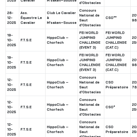
2025
Cavalier
M’saken~Sousse
d'Obstacles
Concours
28-
Ass.
Club Le Cavalier
National de
20
12-
Équestre Le
à
CSO**
Saut
98
2025
Cavalier
M’saken~Sousse
d'Obstacles
FEI WORLD
FEI WORLD
19-
HippoClub –
JUMPING
JUMPING
20
10-
F.T.S.E
Chorfech
CHALLENGE
CHALLENGE
25
2025
(EVENT 3)
(CAT.C)
FEI WORLD
FEI WORLD
19-
HippoClub –
JUMPING
JUMPING
20
10-
F.T.S.E
Chorfech
CHALLENGE
CHALLENGE
98
2025
(EVENT 3)
(CAT.C)
Concours
12-
HippoClub –
National de
CSO
20
10-
F.T.S.E
Chorfech
Saut
Préparatoire
78
2025
d'Obstacles
Concours
12-
HippoClub –
National de
20
10-
F.T.S.E
CSO*
Chorfech
Saut
25
2025
d'Obstacles
Concours
12-
HippoClub –
National de
CSO
20
10-
F.T.S.E
Chorfech
Saut
Préparatoire
25
2025
d'Obstacles