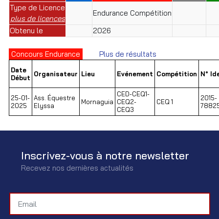
Type de Licence
Endurance Compétition
plus de licences
Obtenu le
2026
Concours Endurance
Plus de résultats
Date
Organisateur
Lieu
Evénement
Compétition
N° Id
Début
CED-CEQ1-
25-01-
Ass. Équestre
2015-
Mornaguia
CEQ2-
CEQ 1
2025
Elyssa
7882
CEQ3
Inscrivez-vous à notre newsletter
Recevez nos dernières actualités