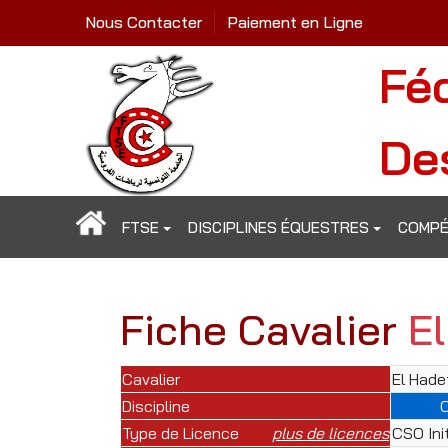
Nous Contacter
Paiement en Ligne
Fé
De
FTSE
DISCIPLINES ÉQUESTRES
COMPÉ
Fiche Cavalier
E
Cavalier
El Hade
Discipline
Type de Licence
plus de licences
CSO Ini