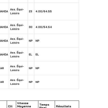
Ass. Équi-
HAHDA
23
4.00/64.55
Loisirs
Ass. Équi-
HAHDA
30
4.00/54.54
Loisirs
Ass. Équi-
HAHDA
NP
NP
Loisirs
Ass. Équi-
HAHDA
EL
EL
Loisirs
Ass. Équi-
TAR
NP
NP
Loisirs
Ass. Équi-
TAR
NP
NP
Loisirs
Vitesse
Temps
Clt
Moyenne
Résultats
Final