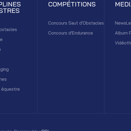
PLINES
COMPÉTITIONS
MED
STRES
Concours Saut d'Obstacles
NewsLe
bstacles
Concours d'Endurance
Album 
ce
Vidéot
e
ging
mes
 équestre