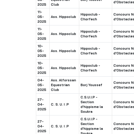
d'Obstacle
2025
Club
11-
Hippoclub -
Concours Na
05-
Ass. Hippoclub
Chorfech
d'Obstacle
2025
11-
Hippoclub -
Concours Na
05-
Ass. Hippoclub
Chorfech
d'Obstacle
2025
10-
Hippoclub -
Concours Na
05-
Ass. Hippoclub
Chorfech
d'Obstacle
2025
10-
Hippoclub -
Concours Na
05-
Ass. Hippoclub
Chorfech
d'Obstacle
2025
04-
Ass. Alforssan
Concours Na
05-
Equestrian
Borj Youssef
d'Obstacle
2025
Club
C.S.U.I.P -
27-
Section
Concours Na
04-
C. S. U. I .P
d'hippisme la
d'Obstacle
2025
Soukra
C.S.U.I.P -
27-
Section
Concours Na
04-
C. S. U. I .P
d'hippisme la
d'Obstacle
2025
Soukra