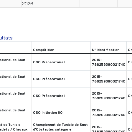
2026
ultats
Compétition
N° Identification
Ch
tional de Saut
2015-
CSO Préparatoire I
C
s
788259390021740
tional de Saut
2015-
CSO Préparatoire I
C
s
788259390021740
tional de Saut
2015-
CSO Préparatoire I
C
s
788259390021740
tional de Saut
2015-
CSO Initiation 60
C
s
788259390021740
 de Tunisie
Championnat de Tunisie de Saut
2015-
adets / Chevaux
d'Obstacles catégorie
C
788259390021740