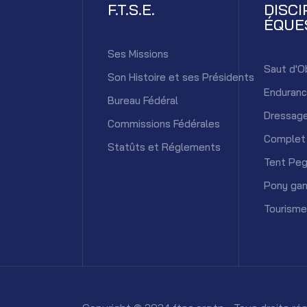
F.T.S.E.
DISCI
ÉQUE
Ses Missions
Saut d'O
Son Histoire et ses Présidents
Enduran
Bureau Fédéral
Dressag
Commissions Fédérales
Complet
Statûts et Réglements
Tent Peg
Pony ga
Tourisme