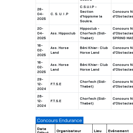
C.S.U.I.P -
26-
Section
Concours Na
04-
C. S. U. I .P
d'hippisme la
d'Obstacle
2025
Soukra.
20-
Hippoclub -
Concours Na
04-
Ass. Hippoclub
Chorfech (Sidi-
d'Obstacle
2025
Thabet)
SPRING MA
16-
Ass. Horse
Béni Khiar- Club
Concours Na
02-
Land
Horse Land
d'Obstacle
2025
16-
Ass. Horse
Béni Khiar- Club
Concours Na
02-
Land
Horse Land
d'Obstacle
2025
29-
Chorfech (Sidi-
Concours Na
12-
F.T.S.E
Thabet)
d'Obstacle
2024
28-
Chorfech (Sidi-
Concours Na
12-
F.T.S.E
Thabet)
d'Obstacle
2024
Concours Endurance
Date
Organisateur
Lieu
Evénement
Début