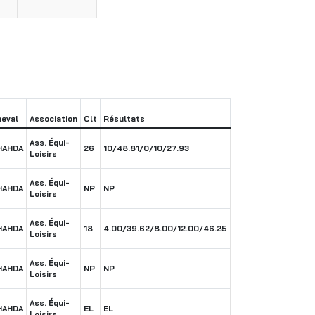
eval
Association
Clt
Résultats
Ass. Équi-
HAHDA
26
10/48.81/0/10/27.93
Loisirs
Ass. Équi-
HAHDA
NP
NP
Loisirs
Ass. Équi-
HAHDA
18
4.00/39.62/8.00/12.00/46.25
Loisirs
Ass. Équi-
HAHDA
NP
NP
Loisirs
Ass. Équi-
HAHDA
EL
EL
Loisirs