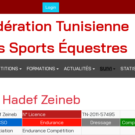
Login
dération Tunisienne
s Sports Équestres
TITIONS
FORMATIONS
ACTUALITÉS
SUIVI
STATI
l Hadef Zeineb
f Zeineb
N° Licence
TN-2011-57495
CSO
Endurance
Dressage
Comp
tiation
Endurance Compétition