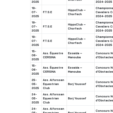
2025
2024-2025
19-
Championnat
HippoClub –
07-
F.T.S.E
Cavaliers C
Chorfech
2025
2024-2025
19-
Championnat
HippoClub –
07-
F.T.S.E
Cavaliers C
Chorfech
2025
2024-2025
19-
Championnat
HippoClub –
07-
F.T.S.E
Cavaliers C
Chorfech
2025
2024-2025
15-
Ass. Équestre
Essaida –
Concours Na
06-
CERSINA
Manouba
d'Obstacle
2025
15-
Ass. Équestre
Essaida –
Concours Na
06-
CERSINA
Manouba
d'Obstacle
2025
25-
Ass. Alforssan
Concours Na
05-
Equestrian
Borj Youssef
d'Obstacle
2025
Club
24-
Ass. Alforssan
Concours Na
05-
Equestrian
Borj Youssef
d'Obstacle
2025
Club
24-
Ass. Alforssan
Concours Na
05-
Equestrian
Borj Youssef