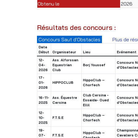
Obtenu le
2026
Résultats des concours :
Concours Saut d'Obstacles
Plus de rés
Date
Début
Organisateur
Lieu
Evénement
12-
Ass. Alforssan
Concours Na
04-
Equestrian
Borj Youssef
d'Obstacle
2026
Club
17-
HippoClub –
Concours Na
01-
HIPPOCLUB
Chorfech
d'Obstacle
2026
Club Cersina -
16-11-
Ass. Équestre
Concours Na
Essaida- Oued
2025
Cersina
d'Obstacle
Ellil
12-
HippoClub –
Concours Na
10-
F.T.S.E
Chorfech
d'Obstacle
2025
19-
Championnat
HippoClub –
07-
F.T.S.E
Cavaliers C
Chorfech