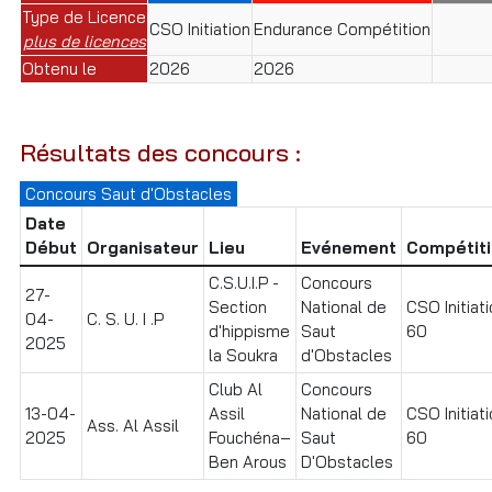
Type de Licence
CSO Initiation
Endurance Compétition
plus de licences
Obtenu le
2026
2026
Résultats des concours :
Concours Saut d'Obstacles
Date
Début
Organisateur
Lieu
Evénement
Compétit
C.S.U.I.P -
Concours
27-
Section
National de
CSO Initiat
04-
C. S. U. I .P
d'hippisme
Saut
60
2025
la Soukra
d'Obstacles
Club Al
Concours
13-04-
Assil
National de
CSO Initiat
Ass. Al Assil
2025
Fouchéna–
Saut
60
Ben Arous
D'Obstacles