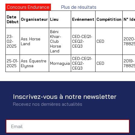
Concours Endurance
Plus de résultats
Date
Organisateur
Lieu
Evénement
Compétition
N° Id
Début
Béni
23-
Khiar-
CED-CEQ1-
Ass. Horse
2020
02-
Club
CEQ2-
CED
Land
7882
2025
Horse
CEQ3
Land
CED-CEQ1-
25-01-
Ass. Équestre
2019-
Mornaguia
CEQ2-
CED
2025
Elyssa
7882
CEQ3
Inscrivez-vous à notre newsletter
Recevez nos dernières actualités