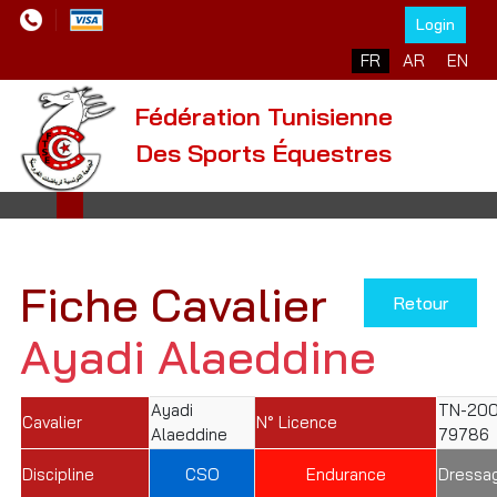
Login
Sélectionnez votre l
FR
AR
EN
Fédération Tunisienne
Des Sports Équestres
Fiche Cavalier
Retour
Ayadi Alaeddine
Ayadi
TN-200
Cavalier
N° Licence
Alaeddine
79786
Discipline
CSO
Endurance
Dressa