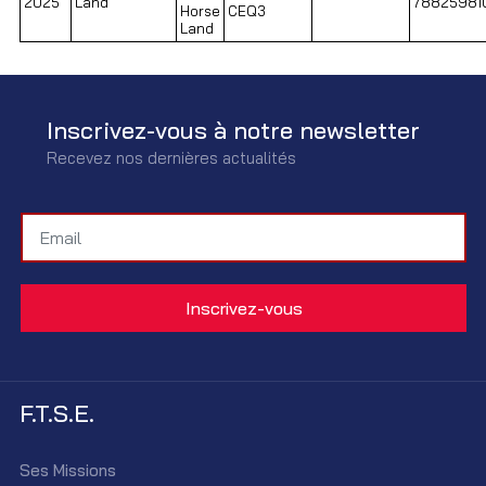
2025
Land
78825981
Horse
CEQ3
Land
Inscrivez-vous à notre newsletter
Recevez nos dernières actualités
F.T.S.E.
Ses Missions