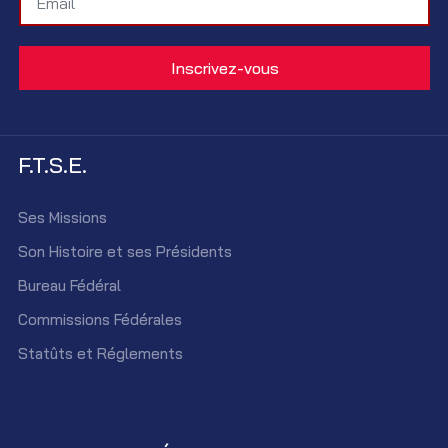
F.T.S.E.
Ses Missions
Son Histoire et ses Présidents
Bureau Fédéral
Commissions Fédérales
Statûts et Réglements