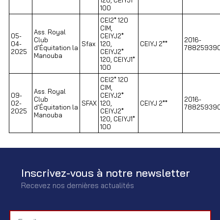
100
CEI2* 120
CIM,
Ass. Royal
05-
CEIYJ2*
Club
2016-
04-
Sfax
120,
CEIYJ 2**
d'Équitation la
788259390
2025
CEIYJ2*
Manouba
120, CEIYJ1*
100
CEI2* 120
CIM,
Ass. Royal
09-
CEIYJ2*
Club
2016-
02-
SFAX
120,
CEIYJ 2**
d'Équitation la
788259390
2025
CEIYJ2*
Manouba
120, CEIYJ1*
100
Inscrivez-vous à notre newsletter
Recevez nos dernières actualités