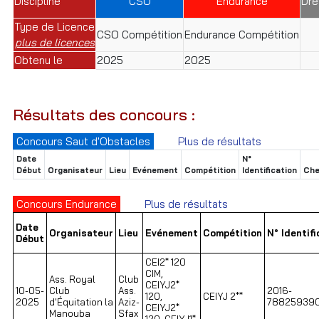
Discipline
CSO
Endurance
Dre
Type de Licence
CSO Compétition
Endurance Compétition
plus de licences
Obtenu le
2025
2025
Résultats des concours :
Concours Saut d'Obstacles
Plus de résultats
Date
N°
Début
Organisateur
Lieu
Evénement
Compétition
Identification
Che
Concours Endurance
Plus de résultats
Date
Organisateur
Lieu
Evénement
Compétition
N° Identifi
Début
CEI2* 120
CIM,
Ass. Royal
Club
CEIYJ2*
10-05-
Club
Ass.
2016-
120,
CEIYJ 2**
2025
d'Équitation la
Aziz-
788259390
CEIYJ2*
Manouba
Sfax
120, CEIYJ1*