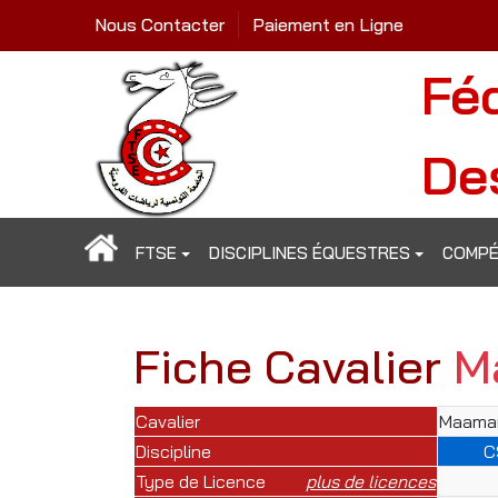
Nous Contacter
Paiement en Ligne
Fé
De
FTSE
DISCIPLINES ÉQUESTRES
COMPÉ
Fiche Cavalier
M
Cavalier
Maamar
Discipline
C
Type de Licence
plus de licences