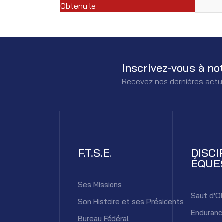
Obtenu le
Inscrivez-vous à no
Recevez nos dernières actu
F.T.S.E.
DISCI
ÉQUE
Ses Missions
Saut d'O
Son Histoire et ses Présidents
Enduran
Bureau Fédéral