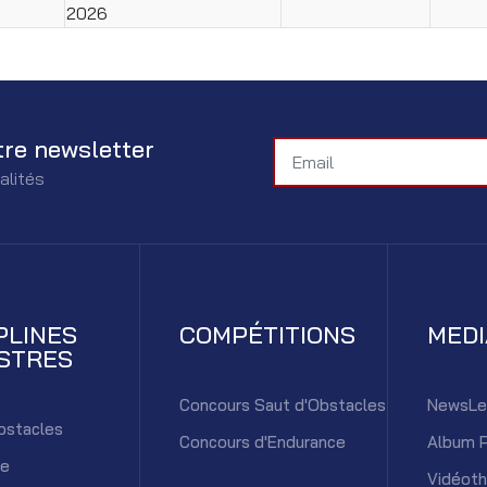
2026
tre newsletter
alités
PLINES
COMPÉTITIONS
MED
STRES
Concours Saut d'Obstacles
NewsLe
bstacles
Concours d'Endurance
Album 
ce
Vidéot