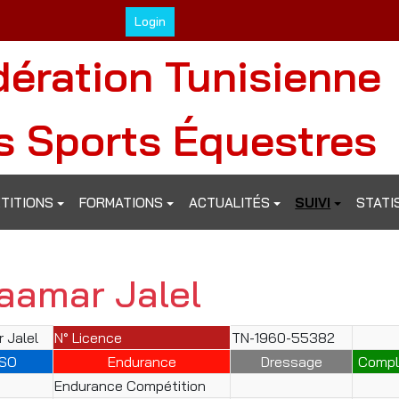
Login
dération Tunisienne
s Sports Équestres
TITIONS
FORMATIONS
ACTUALITÉS
SUIVI
STATI
aamar Jalel
 Jalel
N° Licence
TN-1960-55382
SO
Endurance
Dressage
Compl
Endurance Compétition