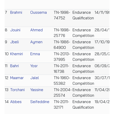
7
Brahmi
Oussema
TN-1998-
Endurance
14/11/1998
74752
Qualification
8
Jouini
Ahmed
TN-1998-
Endurance
28/04/19
25776
Compétition
9
Jbeli
Aymen
TN-1986-
Endurance
17/10/198
64900
Compétition
10
Khemiri
Emna
TN-2013-
Endurance
28/05/20
37995
Compétition
11
Bahri
Yosr
TN-2011-
Endurance
06/09/201
16738
Compétition
12
Maamar
Jalel
TN-1960-
Endurance
30/07/19
55382
Compétition
13
Torchani
Yassine
TN-2004-
Endurance
11/04/20
25574
Compétition
14
Abbes
Seifeddine
TN-2011-
Endurance
19/04/201
32171
Qualification