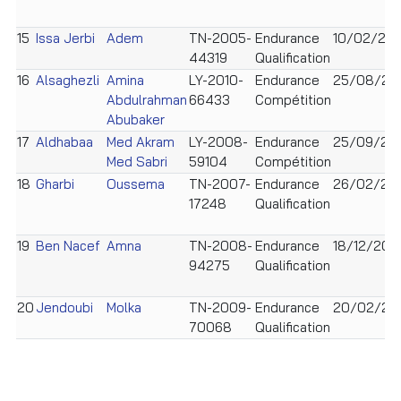
15
Issa Jerbi
Adem
TN-2005-
Endurance
10/02/20
44319
Qualification
16
Alsaghezli
Amina
LY-2010-
Endurance
25/08/20
Abdulrahman
66433
Compétition
Abubaker
17
Aldhabaa
Med Akram
LY-2008-
Endurance
25/09/20
Med Sabri
59104
Compétition
18
Gharbi
Oussema
TN-2007-
Endurance
26/02/20
17248
Qualification
19
Ben Nacef
Amna
TN-2008-
Endurance
18/12/200
94275
Qualification
20
Jendoubi
Molka
TN-2009-
Endurance
20/02/20
70068
Qualification