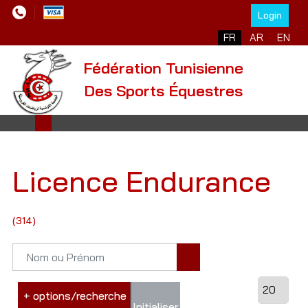
Login
FR
AR
EN
Fédération Tunisienne
Des Sports Équestres
Licence Endurance
(314)
+ options/recherche
Initialiser