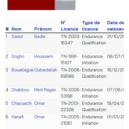
N°
Type de
Date de
#
Nom
Prénom
Licence
licence
naissanc
1
Saied
Badie
TN-2003-
Endurance
31/10/200
16347
Qualification
2
Doghri
Houssem
TN-1991-
Endurance
06/07/199
15107
Initiation
3
Bouallague
Oubaidallah
TN-2008-
Endurance
16/12/200
69586
Qualification
4
Chabbou
Med Rayen
TN-2006-
Endurance
07/06/20
53196
Initiation
5
Chaouachi
Omar
TN-2013-
Endurance
19/04/201
22328
Qualification
6
Hanafi
Omar
TN-2005-
Endurance
01/01/200
21061
Initiation