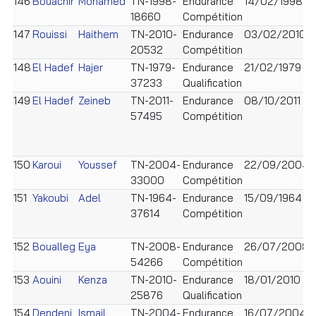
146
Bouachir
Mohamed
TN-1998-
Endurance
14/02/1998
18660
Compétition
147
Rouissi
Haithem
TN-2010-
Endurance
03/02/2010
20532
Compétition
148
El Hadef
Hajer
TN-1979-
Endurance
21/02/1979
F
37233
Qualification
149
El Hadef
Zeineb
TN-2011-
Endurance
08/10/2011
F
57495
Compétition
150
Karoui
Youssef
TN-2004-
Endurance
22/09/2004
33000
Compétition
151
Yakoubi
Adel
TN-1964-
Endurance
15/09/1964
37614
Compétition
152
Boualleg
Eya
TN-2008-
Endurance
26/07/2008
F
54266
Compétition
153
Aouini
Kenza
TN-2010-
Endurance
18/01/2010
F
25876
Qualification
154
Dendeni
Ismail
TN-2004-
Endurance
16/07/2004