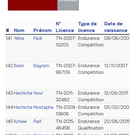
N°
Type de
Date de
#
Nom
Prénom
Licence
licence
naissance
141
Yahia
Fedi
TN-2007-
Endurance
09/06/2007
13203
Compétition
142
Basli
Bayrem
TN-2007-
Endurance
12/11/2007
98709
Compétition
143
Hachicha
Nour
TN-2011-
Endurance
12/09/2011
F
32482
Compétition
144
Hachicha
Mustapha
TN-2009-
Endurance
05/02/2009
13806
Compétition
145
Kchaw
Raif
TN-2015-
Endurance
22/06/2015
46456
Qualification