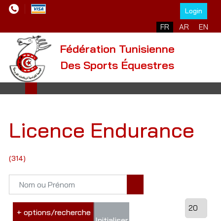
Login
FR
AR
EN
Fédération Tunisienne
Des Sports Équestres
Licence Endurance
(314)
+ options/recherche
Initialiser