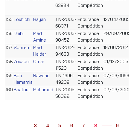
63984
Compétition
155
Louhichi
Rayan
TN-2005-
Endurance
12/04/2005
68371
Compétition
156
Dhibi
Med
TN-2005-
Endurance
29/09/2005
Amine
90452
Compétition
157
Souilem
Med
TN-2012-
Endurance
19/06/2012
Haidar
94633
Compétition
158
Zouaoui
Omar
TN-2005-
Endurance
01/12/2005
11520
Compétition
159
Ben
Rawend
TN-1996-
Endurance
07/03/1996
F
Hamamia
49209
Compétition
160
Baatout
Mohamed
TN-2005-
Endurance
02/03/2005
56088
Compétition
3
4
5
6
7
8
9