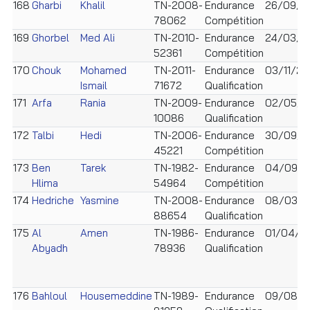
168
Gharbi
Khalil
TN-2008-
Endurance
26/09/2
78062
Compétition
169
Ghorbel
Med Ali
TN-2010-
Endurance
24/03/2
52361
Compétition
170
Chouk
Mohamed
TN-2011-
Endurance
03/11/20
Ismail
71672
Qualification
171
Arfa
Rania
TN-2009-
Endurance
02/05/2
10086
Qualification
172
Talbi
Hedi
TN-2006-
Endurance
30/09/2
45221
Compétition
173
Ben
Tarek
TN-1982-
Endurance
04/09/1
Hlima
54964
Compétition
174
Hedriche
Yasmine
TN-2008-
Endurance
08/03/
88654
Qualification
175
Al
Amen
TN-1986-
Endurance
01/04/1
Abyadh
78936
Qualification
176
Bahloul
Housemeddine
TN-1989-
Endurance
09/08/1