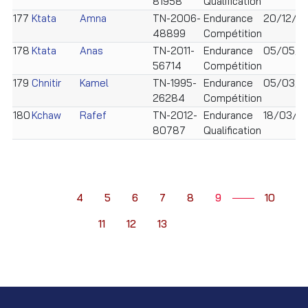
81958
Qualification
177
Ktata
Amna
TN-2006-
Endurance
20/12/2
48899
Compétition
178
Ktata
Anas
TN-2011-
Endurance
05/05/2
56714
Compétition
179
Chnitir
Kamel
TN-1995-
Endurance
05/03/1
26284
Compétition
180
Kchaw
Rafef
TN-2012-
Endurance
18/03/2
80787
Qualification
4
5
6
7
8
9
10
11
12
13