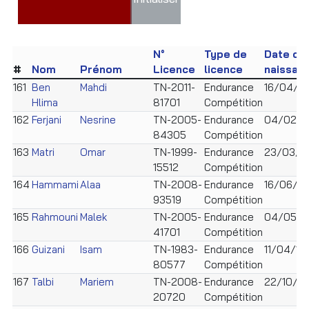
N°
Type de
Date de
#
Nom
Prénom
Licence
licence
naissan
161
Ben
Mahdi
TN-2011-
Endurance
16/04/20
Hlima
81701
Compétition
162
Ferjani
Nesrine
TN-2005-
Endurance
04/02/
84305
Compétition
163
Matri
Omar
TN-1999-
Endurance
23/03/1
15512
Compétition
164
Hammami
Alaa
TN-2008-
Endurance
16/06/2
93519
Compétition
165
Rahmouni
Malek
TN-2005-
Endurance
04/05/
41701
Compétition
166
Guizani
Isam
TN-1983-
Endurance
11/04/19
80577
Compétition
167
Talbi
Mariem
TN-2008-
Endurance
22/10/2
20720
Compétition