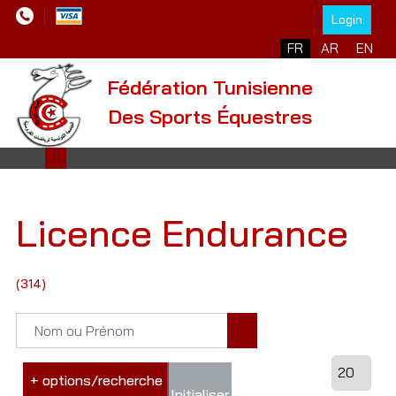
Login
FR
AR
EN
Fédération Tunisienne
Des Sports Équestres
Licence Endurance
(314)
+ options/recherche
Initialiser