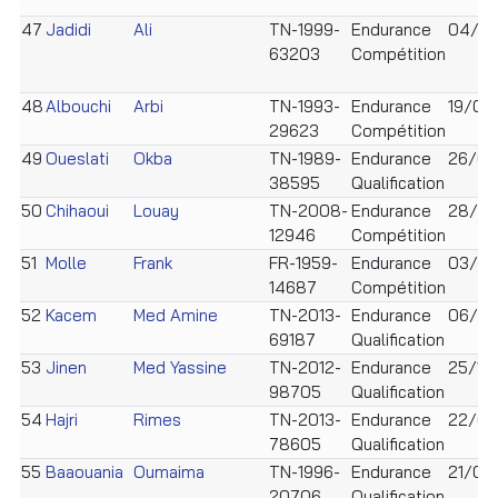
47
Jadidi
Ali
TN-1999-
Endurance
04/10
63203
Compétition
48
Albouchi
Arbi
TN-1993-
Endurance
19/02
29623
Compétition
49
Oueslati
Okba
TN-1989-
Endurance
26/07
38595
Qualification
50
Chihaoui
Louay
TN-2008-
Endurance
28/0
12946
Compétition
51
Molle
Frank
FR-1959-
Endurance
03/07
14687
Compétition
52
Kacem
Med Amine
TN-2013-
Endurance
06/09
69187
Qualification
53
Jinen
Med Yassine
TN-2012-
Endurance
25/12
98705
Qualification
54
Hajri
Rimes
TN-2013-
Endurance
22/02
78605
Qualification
55
Baaouania
Oumaima
TN-1996-
Endurance
21/03
20706
Qualification