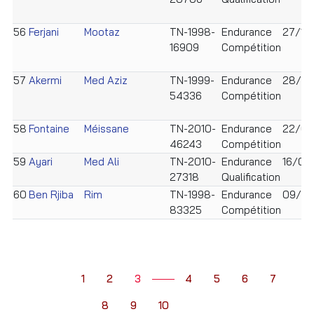
56
Ferjani
Mootaz
TN-1998-
Endurance
27/12
16909
Compétition
57
Akermi
Med Aziz
TN-1999-
Endurance
28/07
54336
Compétition
58
Fontaine
Méissane
TN-2010-
Endurance
22/07
46243
Compétition
59
Ayari
Med Ali
TN-2010-
Endurance
16/08
27318
Qualification
60
Ben Rjiba
Rim
TN-1998-
Endurance
09/01
83325
Compétition
1
2
3
4
5
6
7
8
9
10