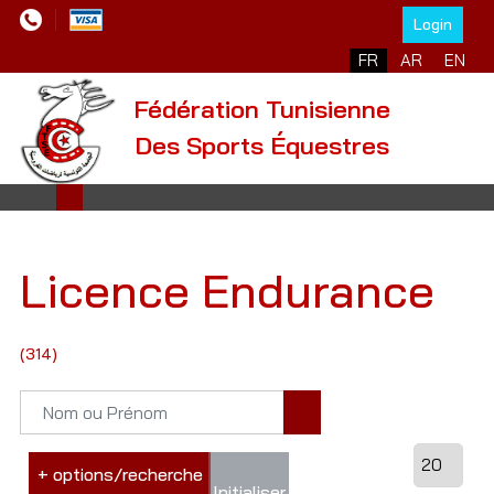
Login
FR
AR
EN
Fédération Tunisienne
Des Sports Équestres
Licence Endurance
(314)
+ options/recherche
Initialiser