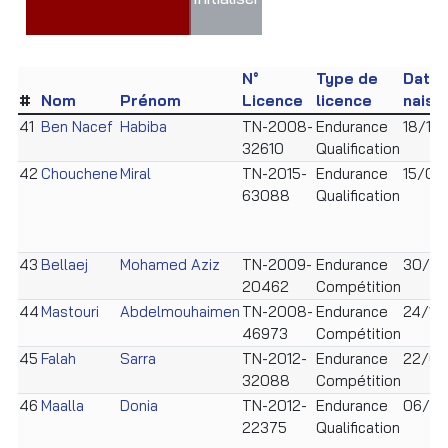
N°
Type de
Date 
#
Nom
Prénom
Licence
licence
naiss
41
Ben Nacef
Habiba
TN-2008-
Endurance
18/12
32610
Qualification
42
Chouchene
Miral
TN-2015-
Endurance
15/01
63088
Qualification
43
Bellaej
Mohamed Aziz
TN-2009-
Endurance
30/01
20462
Compétition
44
Mastouri
Abdelmouhaimen
TN-2008-
Endurance
24/12
46973
Compétition
45
Falah
Sarra
TN-2012-
Endurance
22/09
32088
Compétition
46
Maalla
Donia
TN-2012-
Endurance
06/09
22375
Qualification