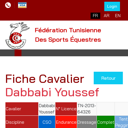
Login
Sélectionnez votre l
FR
AR
EN
Fédération Tunisienne
Des Sports Équestres
Fiche Cavalier
Retour
Dabbabi Youssef
Dabbabi
TN-2013-
Cavalier
N° Licence
Youssef
64326
Tent
Discipline
CSO
Endurance
Dressage
Complet
Peggi