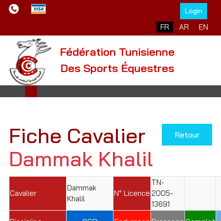
Login
Sélectionnez votre l
FR
AR
EN
Fédération Tunisienne
Des Sports Équestres
Fiche Cavalier
Retour
Dammak Khalil
TN-
Dammak
Cavalier
N° Licence
2005-
Khalil
13691