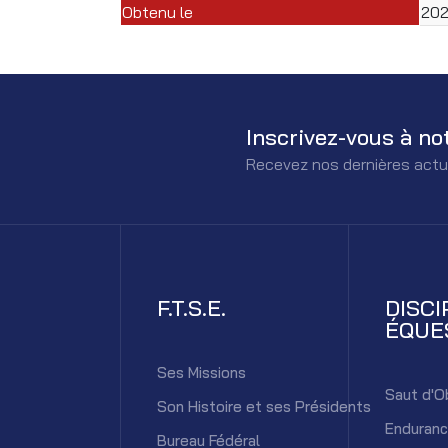
Obtenu le
20
Inscrivez-vous à no
Recevez nos dernières actu
F.T.S.E.
DISCI
ÉQUE
Ses Missions
Saut d'O
Son Histoire et ses Présidents
Enduran
Bureau Fédéral