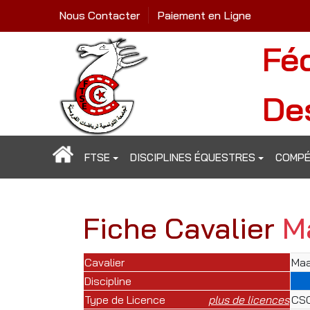
Nous Contacter
Paiement en Ligne
Fé
De
FTSE
DISCIPLINES ÉQUESTRES
COMPÉ
Fiche Cavalier
M
Cavalier
Maa
Discipline
Type de Licence
plus de licences
CSO