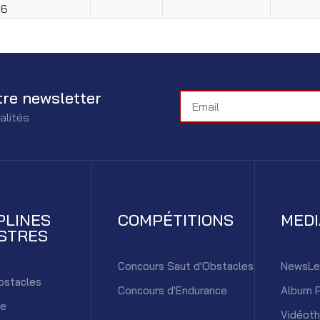
26
tre newsletter
alités
PLINES
COMPÉTITIONS
MED
STRES
Concours Saut d'Obstacles
NewsLe
bstacles
Concours d'Endurance
Album 
ce
Vidéot