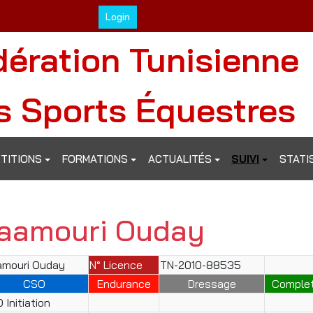
Login
dération Tunisienne
s Sports Équestres
TITIONS
FORMATIONS
ACTUALITÉS
SUIVI
STATI
aamouri Ouday
mouri Ouday
N° Licence
TN-2010-88535
CSO
Endurance
Dressage
Comple
 Initiation