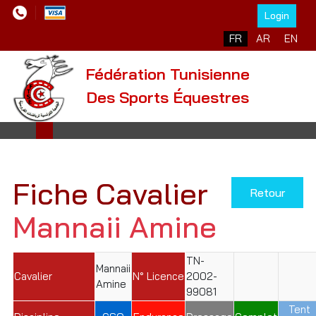
Login
Sélectionnez votre l
FR
AR
EN
Fédération Tunisienne
Des Sports Équestres
Fiche Cavalier
Retour
Mannaii Amine
TN-
Mannaii
Cavalier
N° Licence
2002-
Amine
99081
Tent