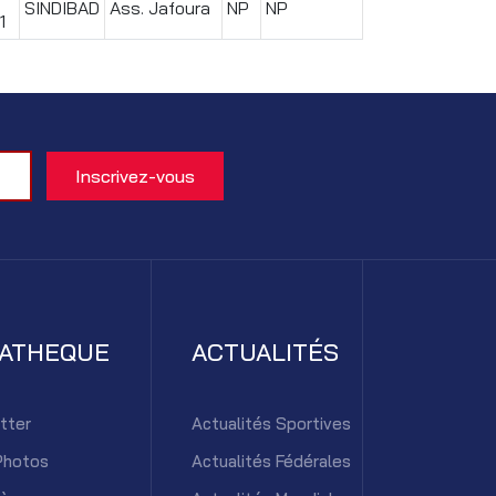
SINDIBAD
Ass. Jafoura
NP
NP
1
IATHEQUE
ACTUALITÉS
tter
Actualités Sportives
Photos
Actualités Fédérales