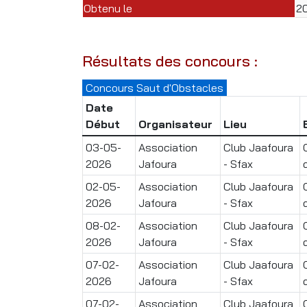
Obtenu le
2
Résultats des concours :
Concours Saut d'Obstacles
Date
Début
Organisateur
Lieu
03-05-
Association
Club Jaafoura
2026
Jafoura
- Sfax
02-05-
Association
Club Jaafoura
2026
Jafoura
- Sfax
08-02-
Association
Club Jaafoura
2026
Jafoura
- Sfax
07-02-
Association
Club Jaafoura
2026
Jafoura
- Sfax
07-02-
Association
Club Jaafoura