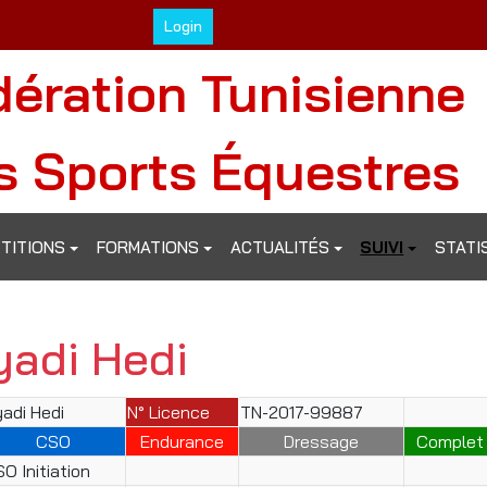
Login
dération Tunisienne
s Sports Équestres
TITIONS
FORMATIONS
ACTUALITÉS
SUIVI
STATI
yadi Hedi
adi Hedi
N° Licence
TN-2017-99887
CSO
Endurance
Dressage
Complet
O Initiation