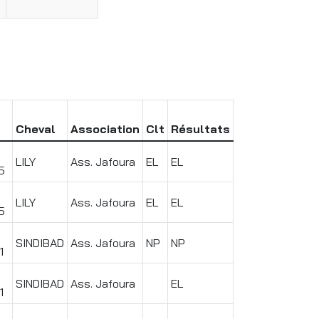
Cheval
Association
Clt
Résultats
LILY
Ass. Jafoura
EL
EL
5
LILY
Ass. Jafoura
EL
EL
5
SINDIBAD
Ass. Jafoura
NP
NP
1
SINDIBAD
Ass. Jafoura
EL
1