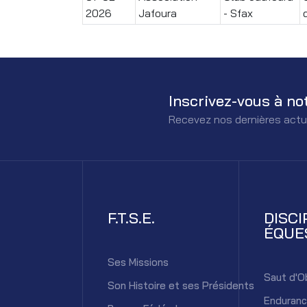
2026
Jafoura
- Sfax
Inscrivez-vous à no
Recevez nos dernières actu
F.T.S.E.
DISCI
ÉQUE
Ses Missions
Saut d'O
Son Histoire et ses Présidents
Enduran