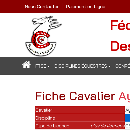
Nous Contacter
Paiement en Ligne
Fé
De
FTSE
DISCIPLINES ÉQUESTRES
COMPÉ
Fiche Cavalier
A
Cavalier
Ay
Discipline
Type de Licence
plus de licences
CS