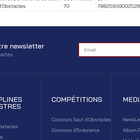
d'Obstacles
70
78825939002528
tre newsletter
alités
PLINES
COMPÉTITIONS
MED
STRES
Concours Saut d'Obstacles
NewsLe
bstacles
Concours d'Endurance
Album 
ce