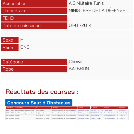
A.S.Militaire Tunis
Association
MINISTÈRE DE LA DÉFENSE
Propriétaire
FEI ID
01-01-2014
Date de naissance
M
Sexe
ONC
Race
Cheval
Catégorie
BAI BRUN
Robe
Résultats des courses :
Concours Saut d'Obstacles
Date début
Organisateur
Lieu
Evènement
Epreuve
N° License
Cavalier
Clt
Résultats
24-05-2026
Ass. Alforssan Equestrian Club
Borj Youssef
Concours National de Saut d'obstacles
CSO Initiation 60
TN-1999-56813
Sassi Hamza
14
0.00/65.79
24-05-2026
Ass. Alforssan Equestrian Club
Borj Youssef
Concours National de Saut d'obstacles
CSO Préparatoire II
TN-2009-29481
Rouis Med Khalil
22
4.00/75.89
25-04-2026
CSUIP
Club CSUIP- La Soukra
Concours National de Saut d'Obstacles
CSO Initiation 60
TN-2009-26584
Al Atrach Rawsem
13
4/59.42
25-04-2026
CSUIP
Club CSUIP- La Soukra
Concours National de Saut d'Obstacles
CSO Initiation 60
TN-2011-90801
Barhoumi Sameh
13
4/61.78