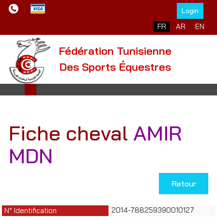
Login
Sélectionnez votre l
FR
AR
EN
Fédération Tunisienne
Des Sports Équestres
Fiche cheval
AMIR
MDN
Retour
2014-788259390010127
N° Identification