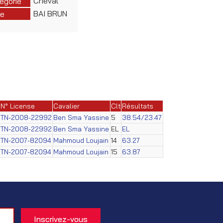
Cheval
égorie
BAI BRUN
e
N° License
Cavalier
Clt
Résultats
TN-2008-22992
Ben Sma Yassine
5
38.54/23.47
TN-2008-22992
Ben Sma Yassine
EL
EL
TN-2007-82094
Mahmoud Loujain
14
63.27
TN-2007-82094
Mahmoud Loujain
15
63.87