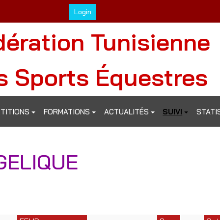
Login
dération Tunisienne
s Sports Équestres
TITIONS
FORMATIONS
ACTUALITÉS
SUIVI
STATI
GELIQUE