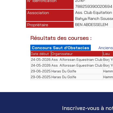
2016-
N° Identification
788259390020694
Ass. Club Equitation
Association
Bahya Ranch Souss
BEN ABDESSELEM
Propriétaire
Résultats des courses :
Concours Saut d'Obstacles
Anciens
Date début
Organisateur
Lieu
24-05-2026
Ass. Alforssan Equestrian Club
Borj 
24-05-2026
Ass. Alforssan Equestrian Club
Borj 
29-06-2025
Haras Du Golfe
Hamm
29-06-2025
Haras Du Golfe
Hamm
Inscrivez-vous à no