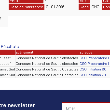
-
FEI ID
Sexe
Cat
01-01-2016
ONC
Date de naissance
Race
Rob
e
 Résultats
Evènement
Epreuve
Youssef
Concours National de Saut d'obstacles
CSO Préparatoire I
Youssef
Concours National de Saut d'obstacles
CSO Préparatoire II
amet Sud
Concours National de Saut d'Obstacles
CSO Initiation 60
amet Sud
Concours National de Saut d'Obstacles
CSO Initiation 70
tre newsletter