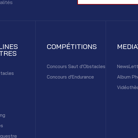
alités
LINES
COMPÉTITIONS
MEDI
TRES
Concours Saut d'Obstacles
NewsLett
tacles
Concours d'Endurance
Album Ph
Vidéothè
ing
es
équestre