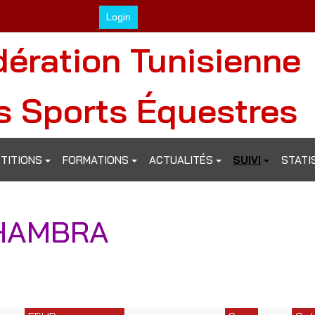
Login
dération Tunisienne
s Sports Équestres
TITIONS
FORMATIONS
ACTUALITÉS
SUIVI
STATI
HAMBRA