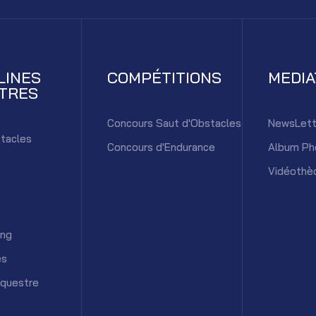
LINES
COMPÉTITIONS
MEDI
TRES
Concours Saut d'Obstacles
NewsLett
tacles
Concours d'Endurance
Album Ph
Vidéothè
ing
es
équestre