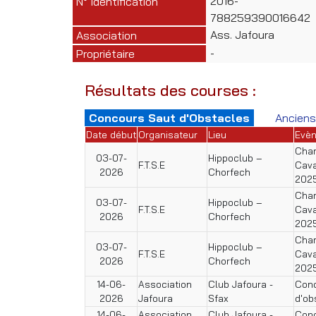
2016-
N° Identification
788259390016642
Ass. Jafoura
Association
-
Propriétaire
Résultats des courses :
Concours Saut d'Obstacles
Anciens
Date début
Organisateur
Lieu
Evè
Cham
03-07-
Hippoclub –
F.T.S.E
Cava
2026
Chorfech
202
Cham
03-07-
Hippoclub –
F.T.S.E
Cava
2026
Chorfech
202
Cham
03-07-
Hippoclub –
F.T.S.E
Cava
2026
Chorfech
202
14-06-
Association
Club Jafoura -
Conc
2026
Jafoura
Sfax
d'ob
14-06-
Association
Club Jafoura -
Conc