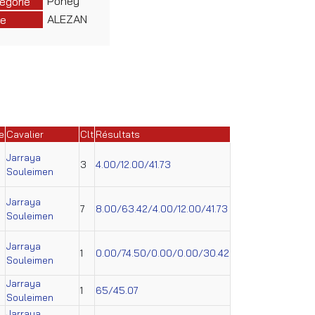
Poney
égorie
ALEZAN
e
e
Cavalier
Clt
Résultats
Jarraya
3
4.00/12.00/41.73
Souleimen
Jarraya
7
8.00/63.42/4.00/12.00/41.73
Souleimen
Jarraya
1
0.00/74.50/0.00/0.00/30.42
Souleimen
Jarraya
1
65/45.07
Souleimen
Jarraya