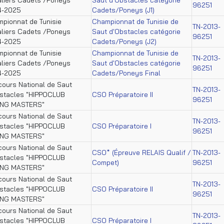
96251
4-2025
Cadets/Poneys (J1)
pionnat de Tunisie
Championnat de Tunisie de
TN-2013-
liers Cadets /Poneys
Saut d'Obstacles catégorie
96251
4-2025
Cadets/Poneys (J2)
pionnat de Tunisie
Championnat de Tunisie de
TN-2013-
liers Cadets /Poneys
Saut d'Obstacles catégorie
96251
4-2025
Cadets/Poneys Final
ours National de Saut
TN-2013-
stacles "HIPPOCLUB
CSO Préparatoire II
96251
ING MASTERS"
ours National de Saut
TN-2013-
stacles "HIPPOCLUB
CSO Préparatoire I
96251
ING MASTERS"
ours National de Saut
CSO* (Épreuve RELAIS Qualif /
TN-2013-
stacles "HIPPOCLUB
Compet)
96251
ING MASTERS"
ours National de Saut
TN-2013-
stacles "HIPPOCLUB
CSO Préparatoire II
96251
ING MASTERS"
ours National de Saut
TN-2013-
stacles "HIPPOCLUB
CSO Préparatoire I