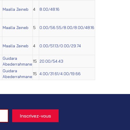
Maalla Zeineb
4
8.00/48.16
Maalla Zeineb
5
0.00/56.55/8.00/8.00/48.16
Maalla Zeineb
4
0.00/51.13/0.00/29.74
Guidara
15
20.00/54.43
Abederrahmane
Guidara
15
4.00/31.61/4.00/19.66
Abederrahmane