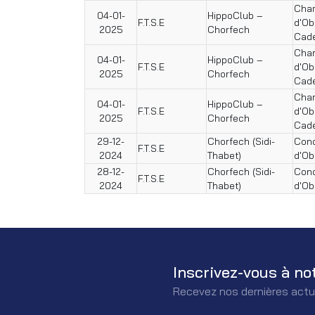
Cham
04-01-
HippoClub –
F.T.S.E
d'Ob
2025
Chorfech
Cad
Cham
04-01-
HippoClub –
F.T.S.E
d'Ob
2025
Chorfech
Cad
Cham
04-01-
HippoClub –
F.T.S.E
d'Ob
2025
Chorfech
Cad
29-12-
Chorfech (Sidi-
Conc
F.T.S.E
2024
Thabet)
d'Ob
28-12-
Chorfech (Sidi-
Conc
F.T.S.E
2024
Thabet)
d'Ob
Inscrivez-vous à no
Recevez nos dernières actu