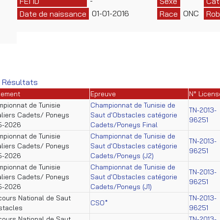
-
FEI ID
Sexe
Cat
01-01-2016
ONC
Date de naissance
Race
Rob
 Résultats
nement
Epreuve
N° Licens
pionnat de Tunisie
Championnat de Tunisie de
TN-2013-
liers Cadets/ Poneys
Saut d'Obstacles catégorie
96251
5-2026
Cadets/Poneys Final
pionnat de Tunisie
Championnat de Tunisie de
TN-2013-
liers Cadets/ Poneys
Saut d'Obstacles catégorie
96251
5-2026
Cadets/Poneys (J2)
pionnat de Tunisie
Championnat de Tunisie de
TN-2013-
liers Cadets/ Poneys
Saut d'Obstacles catégorie
96251
5-2026
Cadets/Poneys (J1)
ours National de Saut
TN-2013-
CSO*
stacles
96251
ours National de Saut
TN-2013-