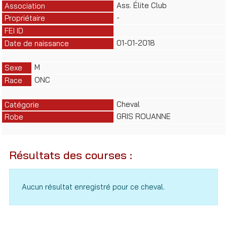
Ass. Élite Club
Association
-
Propriétaire
FEI ID
01-01-2018
Date de naissance
M
Sexe
ONC
Race
Cheval
Catégorie
GRIS ROUANNE
Robe
Résultats des courses :
Aucun résultat enregistré pour ce cheval.