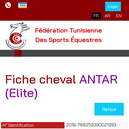
Login
Sélectionnez votre l
FR
AR
EN
Fédération Tunisienne
Des Sports Équestres
Fiche cheval
ANTAR
(Elite)
Retour
2018-788259390021393
N° Identification