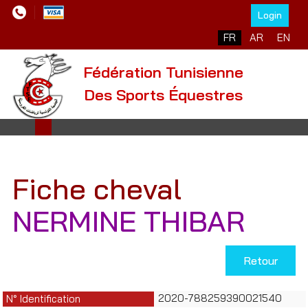
Login
Sélectionnez votre l
FR
AR
EN
Fédération Tunisienne
Des Sports Équestres
Fiche cheval
NERMINE THIBAR
Retour
2020-788259390021540
N° Identification