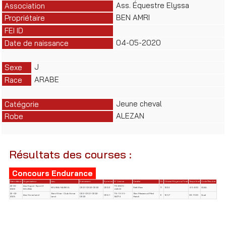
Ass. Équestre Elyssa
Association
BEN AMRI
Propriétaire
FEI ID
04-05-2020
Date de naissance
J
Sexe
ARABE
Race
Jeune cheval
Catégorie
ALEZAN
Robe
Résultats des courses :
Concours Endurance
Date début
Organisateur
Lieu
Evènement
Epreuve
N° Licence
Cavalier
Clt
Vitesse Moyenne Final
Temps final
Code Résultat
22-03-
Ass. Espoir Sportif
TN-2005-
KELIBIA-NABEUL
CEQ1-CEQ2-CEQ3
CEQ 2
Wafi Wiem
11
12.24
4:54:00
QUAL
2026
KELIBIA
44249
23-02-
Béni Khiar- Club Horse
CED-CEQ1-CEQ2-
TN-1995-
Ben Massaoud Med
Ass. Horse Land
CEQ 1
6
12.57
03:11:00
Qual
2025
Land
CEQ3
84774
Hamdi