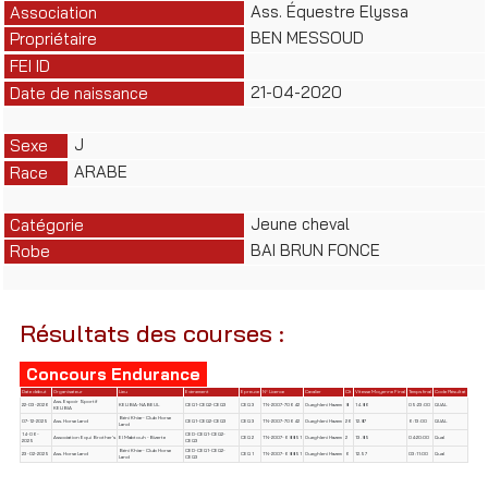
Ass. Équestre Elyssa
Association
BEN MESSOUD
Propriétaire
FEI ID
21-04-2020
Date de naissance
J
Sexe
ARABE
Race
Jeune cheval
Catégorie
BAI BRUN FONCE
Robe
Résultats des courses :
Concours Endurance
Date début
Organisateur
Lieu
Evènement
Epreuve
N° Licence
Cavalier
Clt
Vitesse Moyenne Final
Temps final
Code Résultat
Ass. Espoir Sportif
22-03-2026
KELIBIA-NABEUL
CEQ1-CEQ2-CEQ3
CEQ 3
TN-2007-70642
Oueghleni Hazem
8
14.86
05:23:00
QUAL
KELIBIA
Béni Khiar- Club Horse
07-12-2025
Ass. Horse Land
CEQ1-CEQ2-CEQ3
CEQ 3
TN-2007-70642
Oueghleni Hazem
26
12.87
6:13:00
QUAL
Land
14-06-
CED-CEQ1-CEQ2-
Association Equi Brother's
El Mabtouh -Bizerte
CEQ 2
TN-2007-68851
Oueghleni Hazem
2
13.85
04:20:00
Qual
2025
CEQ3
Béni Khiar- Club Horse
CED-CEQ1-CEQ2-
23-02-2025
Ass. Horse Land
CEQ 1
TN-2007-68851
Oueghleni Hazem
6
12.57
03:11:00
Qual
Land
CEQ3