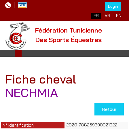
Login
Sélectionnez votre l
FR
AR
EN
Fédération Tunisienne
Des Sports Équestres
Fiche cheval
NECHMIA
Retour
2020-788259390021922
N° Identification