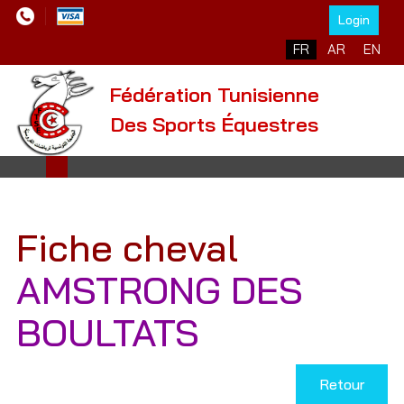
Login
Sélectionnez votre l
FR
AR
EN
Fédération Tunisienne
Des Sports Équestres
Fiche cheval
AMSTRONG DES
BOULTATS
Retour