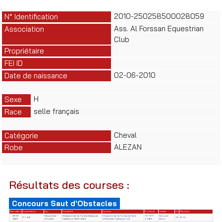
2010-250258500028059
N° Identification
Ass. Al Forssan Equestrian
Association
Club
Propriétaire
FEI ID
02-06-2010
Date de naissance
H
Sexe
selle français
Race
Cheval
Catégorie
ALEZAN
Robe
Résultats des courses :
Concours Saut d'Obstacles
Date début
Organisateur
Lieu
Evènement
Epreuve
N° License
Cavalier
Clt
Résultats
02-07-
HippoClub –
Championnat de Tunisie Classiques
Championnat de Tunisie de Saut
TN-1971-
Derouich
F.T.S.E
16
73.15
2026
Chorfech
"Amateurs" 2025-2026
d'Obstacles "Classique" (J1)
64825
Amine