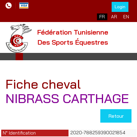
Login
Sélectionnez votre l
FR
AR
EN
Fédération Tunisienne
Des Sports Équestres
Fiche cheval
NIBRASS CARTHAGE
Retour
2020-788259390021854
N° Identification