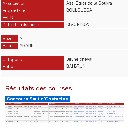
Ass. Étrier de la Soukra
Association
BOULOUSSA
Propriétaire
FEI ID
08-01-2020
Date de naissance
M
Sexe
ARABE
Race
Jeune cheval
Catégorie
BAI BRUN
Robe
Résultats des courses :
Concours Saut d'Obstacles
Date début
Organisateur
Lieu
Evènement
Epreuve
N° License
Cavalier
Clt
Résultats
24-05-2026
Ass. Alforssan Equestrian Club
Borj Youssef
Concours National de Saut d'obstacles
CSO Préparatoire I
FR-2009-12327
Ceglia Cyrine
30
4/42.8/4/8/31.46
24-05-2026
Ass. Alforssan Equestrian Club
Borj Youssef
Concours National de Saut d'obstacles
CSO Préparatoire II
FR-2009-12327
Ceglia Cyrine
NP
NP
26-04-2026
CSUIP
Club CSUIP- La Soukra
Concours National de Saut d'Obstacles
CSO Préparatoire I
FR-2009-12327
Ceglia Cyrine
17
8/63.13/71.13
26-04-2026
CSUIP
Club CSUIP- La Soukra
Concours National de Saut d'Obstacles
CSO Préparatoire II
FR-2009-12327
Ceglia Cyrine
23
14/52.42
12-04-2026
Ass. Alforssan Equestrian Club
Borj Youssef
Concours National de Saut d'Obstacles
CSO Préparatoire II
FR-2009-77084
Ceglia Sarra
31
12/42.49/16/28/32.74
12-04-2026
Ass. Alforssan Equestrian Club
Borj Youssef
Concours National de Saut d'Obstacles
CSO Préparatoire I
FR-2009-77084
Ceglia Sarra
NP
NP
11-04-2026
Ass. Alforssan Equestrian Club
Borj Youssef
Concours National de Saut d'Obstacles
CSO Préparatoire II
FR-2009-12327
Ceglia Cyrine
11
50.23/8/8/30.44