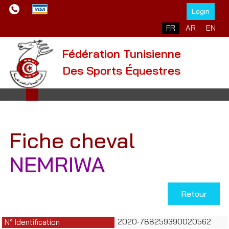
Login
Sélectionnez votre l
FR
AR
EN
Fédération Tunisienne
Des Sports Équestres
Fiche cheval
NEMRIWA
Retour
2020-788259390020562
N° Identification