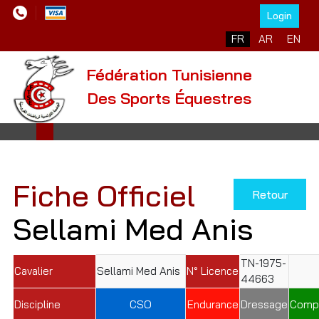
Login
Sélectionnez votre l
FR
AR
EN
Fédération Tunisienne
Des Sports Équestres
Fiche Officiel
Retour
Sellami Med Anis
TN-1975-
Cavalier
Sellami Med Anis
N° Licence
44663
Discipline
CSO
Endurance
Dressage
Comp