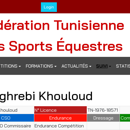
Login
dération Tunisienne
s Sports Équestres
TITIONS
FORMATIONS
ACTUALITÉS
SUIVI
STATI
ghrebi Khouloud
Khouloud
N° Licence
TN-1976-18571
CSO
Endurance
Dressage
Com
SO Commissaire
Endurance Compétition