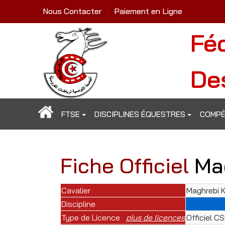
Nous Contacter
Paiement en Ligne
Fé
De
FTSE
DISCIPLINES ÉQUESTRES
COMPÉ
Fiche Officiel
Ma
Cavalier
Maghrebi 
Discipline
Type de Licence
plus de licences
Officiel C