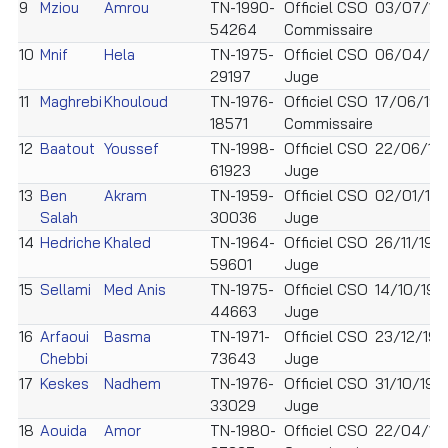
9
Mziou
Amrou
TN-1990-
Officiel CSO
03/07/19
54264
Commissaire
10
Mnif
Hela
TN-1975-
Officiel CSO
06/04/19
29197
Juge
11
Maghrebi
Khouloud
TN-1976-
Officiel CSO
17/06/197
18571
Commissaire
12
Baatout
Youssef
TN-1998-
Officiel CSO
22/06/19
61923
Juge
13
Ben
Akram
TN-1959-
Officiel CSO
02/01/19
Salah
30036
Juge
14
Hedriche
Khaled
TN-1964-
Officiel CSO
26/11/196
59601
Juge
15
Sellami
Med Anis
TN-1975-
Officiel CSO
14/10/197
44663
Juge
16
Arfaoui
Basma
TN-1971-
Officiel CSO
23/12/197
Chebbi
73643
Juge
17
Keskes
Nadhem
TN-1976-
Officiel CSO
31/10/197
33029
Juge
18
Aouida
Amor
TN-1980-
Officiel CSO
22/04/19