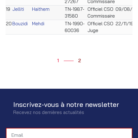
27267
Commissaire
19
Jelliti
Haithem
TN-1987-
Officiel CSO
09/08/19
31580
Commissaire
20
Bouzidi
Mehdi
TN-1990-
Officiel CSO
22/11/199
60036
Juge
1
2
Inscrivez-vous à notre newsletter
Recevez nos dernières actualités