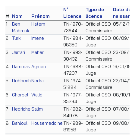
N°
Type de
Date de
#
Nom
Prénom
Licence
licence
naissanc
1
Ben
Hatem
TN-1970-
Officiel CSO
05/12/19
Mabrouk
73644
Commissaire
2
Turki
Imene
TN-1984-
Officiel CSO
06/09/19
98350
Juge
3
Jarrari
Maher
TN-1993-
Officiel CSO
23/09/19
30432
Commissaire
4
Dammak
Aymen
TN-1988-
Officiel CSO
16/01/198
47207
Juge
5
Debbech
Nedra
TN-1974-
Officiel CSO
22/04/19
51884
Commissaire
6
Ghorbel
Walid
TN-1977-
Officiel CSO
08/10/19
35294
Juge
7
Hedriche
Salim
TN-1982-
Officiel CSO
07/08/19
84978
Juge
8
Bahloul
Housemeddine
TN-1989-
Officiel CSO
09/08/19
81958
Juge