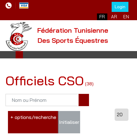
Login
FR
AR
EN
Fédération Tunisienne
Des Sports Équestres
Officiels CSO
(38)
+ options/recherche
Initialiser