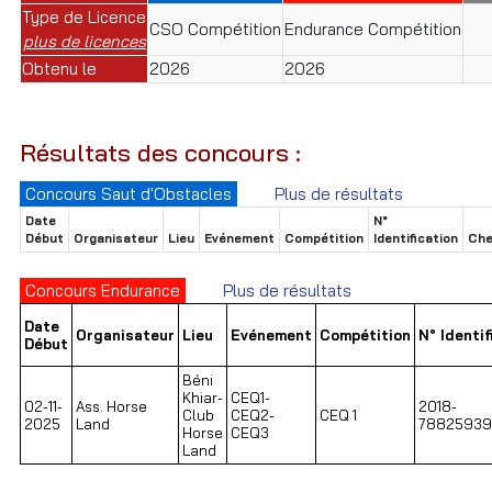
Type de Licence
CSO Compétition
Endurance Compétition
plus de licences
Obtenu le
2026
2026
Résultats des concours :
Concours Saut d'Obstacles
Plus de résultats
Date
N°
Début
Organisateur
Lieu
Evénement
Compétition
Identification
Che
Concours Endurance
Plus de résultats
Date
Organisateur
Lieu
Evénement
Compétition
N° Identif
Début
Béni
Khiar-
CEQ1-
02-11-
Ass. Horse
2018-
Club
CEQ2-
CEQ 1
2025
Land
78825939
Horse
CEQ3
Land