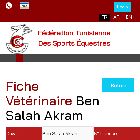
Login
Sélectionnez votre l
FR
AR
EN
Fédération Tunisienne
Des Sports Équestres
Fiche
Retour
Vétérinaire
Ben
Salah Akram
Cavalier
Ben Salah Akram
N° Licence