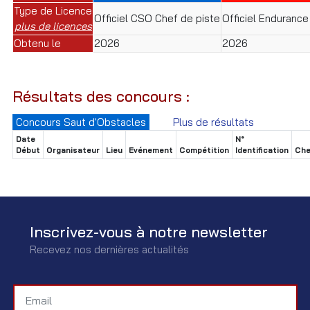
Type de Licence
Officiel CSO Chef de piste
Officiel Enduranc
plus de licences
Obtenu le
2026
2026
Résultats des concours :
Concours Saut d'Obstacles
Plus de résultats
Date
N°
Début
Organisateur
Lieu
Evénement
Compétition
Identification
Che
Inscrivez-vous à notre newsletter
Recevez nos dernières actualités