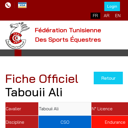
Login
Sélectionnez votre l
FR
AR
EN
Fédération Tunisienne
Des Sports Équestres
Fiche Officiel
Retour
Tabouii Ali
Cavalier
Tabouii Ali
N° Licence
Discipline
CSO
Endurance