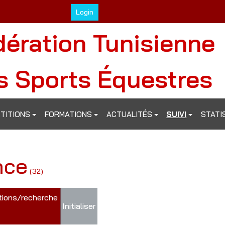
Login
dération Tunisienne
s Sports Équestres
TITIONS
FORMATIONS
ACTUALITÉS
SUIVI
STATI
nce
(32)
+ options/recherche
Initialiser