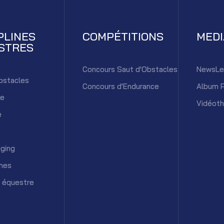
PLINES
COMPÉTITIONS
MED
STRES
Concours Saut d'Obstacles
NewsLe
bstacles
Concours d'Endurance
Album 
ce
Vidéot
e
ging
mes
 équestre