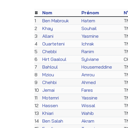
#
Nom
Prénom
N
1
Ben Mabrouk
Hatem
T
2
Khay
Souhail
T
3
Allani
Yasmine
T
4
Ouarteteni
Ichrak
T
5
Chebbi
Ranim
T
6
Hirt Gaaloul
Sylviane
C
7
Bahloul
Housemeddine
T
8
Mziou
Amrou
T
9
Chehbi
Ahmed
T
10
Jemai
Fares
T
11
Motemri
Yassine
T
12
Hassen
Wissal
T
13
Khiari
Wahib
T
14
Ben Salah
Akram
T