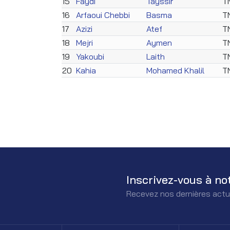
15
Faydi
Tayssir
T
16
Arfaoui Chebbi
Basma
T
17
Azizi
Atef
T
18
Mejri
Aymen
T
19
Yakoubi
Laith
T
20
Kahia
Mohamed Khalil
T
Inscrivez-vous à no
Recevez nos dernières actu