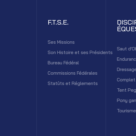
F.T.S.E.
DISCI
ÉQUE
Ses Missions
Saut d'O
Son Histoire et ses Présidents
Enduran
Bureau Fédéral
Dressag
Commissions Fédérales
Complet
Statûts et Réglements
Tent Peg
Pony ga
Tourisme