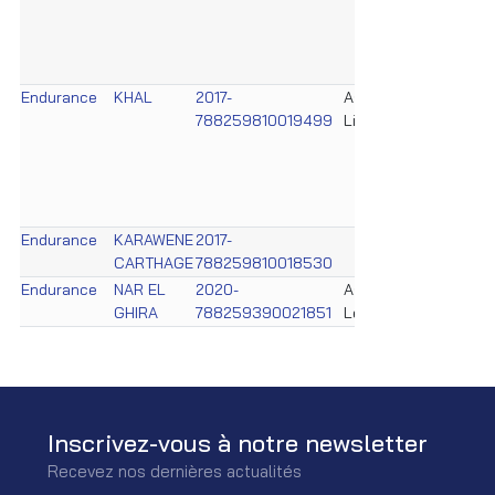
Horse
FEI Se
Certif
form
Endurance
KHAL
2017-
Ass. Cheval
FEI R
788259810019499
Libre
& 102
Horse
FEI Se
Certif
form
Endurance
KARAWENE
2017-
FEI R
CARTHAGE
788259810018530
& 102
Endurance
NAR EL
2020-
Ass. Équestre
FEI R
GHIRA
788259390021851
Le Cavalier
& 102
Inscrivez-vous à notre newsletter
Recevez nos dernières actualités