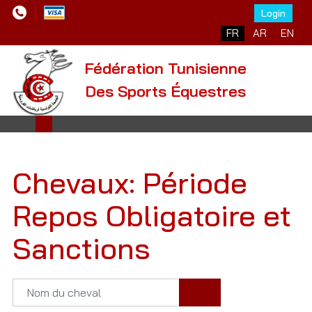
Login
FR
AR
EN
Fédération Tunisienne
Des Sports Équestres
Chevaux: Période
Repos Obligatoire et
Sanctions