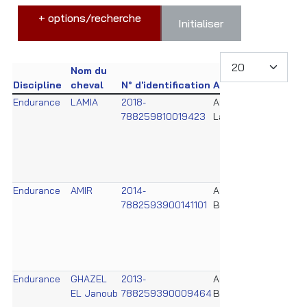
+ options/recherche
Initialiser
Nom du
Discipline
cheval
N° d'identification
Association
Réfé
Endurance
LAMIA
2018-
Ass. Horse
FEI R
788259810019423
Land
& 102
Horse
FEI Se
Certif
form
Endurance
AMIR
2014-
Ass. Equi
FEI R
7882593900141101
Brother's
& 102
Horse
FEI Se
Certif
form
Endurance
GHAZEL
2013-
Ass. Equi
FEI R
EL Janoub
788259390009464
Brother's
& 102