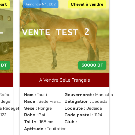
port
Annonce N° : 202
Cheval à vendre
 DT
50000 DT
A Vendre Selle Français
Gafsa
Nom :
Touiti
Gouvernorat :
Manouba
deyef
Race :
Selle Fran…
Délégation :
Jedaida
a Redeyef
Sexe :
Hongre
Localité :
Jedaida
122
Robe :
Bai
Code postal :
1124
Taille :
168 cm
Club :
Aptitude :
Equitation