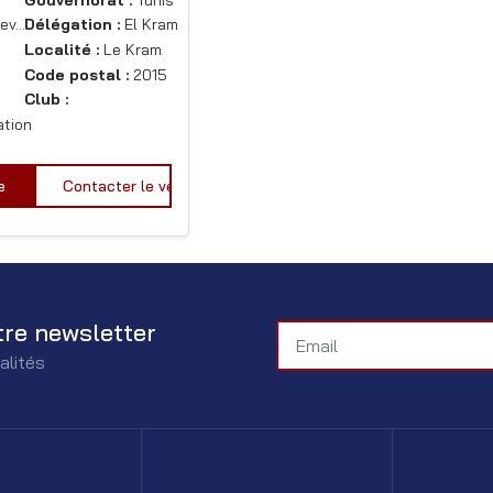
ev…
Délégation :
El Kram
Localité :
Le Kram
Code postal :
2015
Club :
ation
e
Contacter le vendeur
tre newsletter
alités