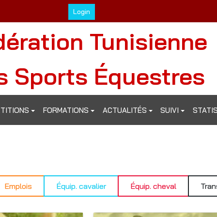
Login
dération Tunisienne
s Sports Équestres
TITIONS
FORMATIONS
ACTUALITÉS
SUIVI
STATI
Emplois
Équip. cavalier
Équip. cheval
Tran