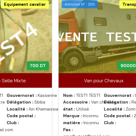
Equipement cavalier
Annonce N° : 203
Trans
700 DT
90000
 Selle Mixte
Van pour Chevaux
T1
Gouvernorat :
Kasserine
Nom :
TEST1 TEST1
Gouvernorat :
re
Délégation :
Sbiba
Accessoire :
Van chevaux
Délégation :
Re
n
Localité :
Ain Khemaissia
état :
Utilisé
Localité :
Zomr
Code postal :
Marque :
Inconnu
Code postal :
2
Club :
matiére :
Inconnu
Club :
il.com
Fax :