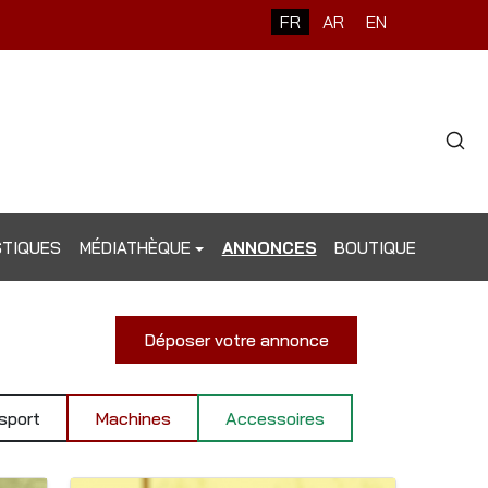
Sélectionnez votre langue
FR
AR
EN
Type 2 o
STIQUES
MÉDIATHÈQUE
ANNONCES
BOUTIQUE
Déposer votre annonce
sport
Machines
Accessoires