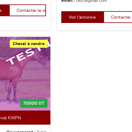
email :
test@gmail.com
e
Contacter le vendeur
Voir l’annonce
Contacter 
Cheval à vendre
70000 DT
val KWPN
Gouvernorat :
Tunis