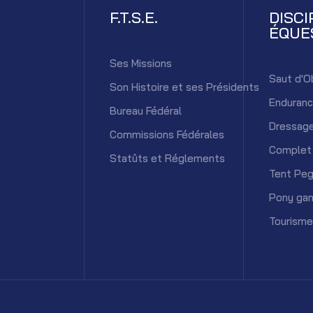
F.T.S.E.
DISCI
ÉQUE
Ses Missions
Saut d'O
Son Histoire et ses Présidents
Enduran
Bureau Fédéral
Dressag
Commissions Fédérales
Complet
Statûts et Réglements
Tent Peg
Pony ga
Tourisme