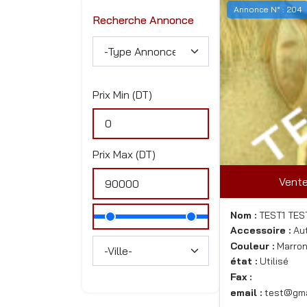
Annonce N° : 204
Recherche Annonce
Prix Min (DT)
Prix Max (DT)
Vente
Nom :
TEST1 TES
Accessoire :
Aut
Couleur :
Marro
état :
Utilisé
Fax :
email :
test@gma