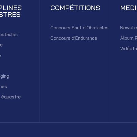
PLINES
COMPÉTITIONS
MED
STRES
Concours Saut d'Obstacles
NewsLe
bstacles
Concours d'Endurance
Album 
ce
Vidéot
e
ging
mes
 équestre