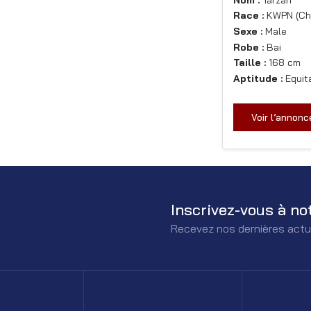
Race :
KWPN (Ch
Sexe :
Male
Robe :
Bai
Taille :
168 cm
Aptitude :
Equit
Voir l’annonc
Inscrivez-vous à no
Recevez nos dernières actu