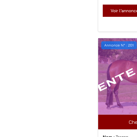
Voir l’annonc
Annonce N° : 201
Che
Nom :
Tarzan