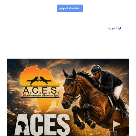
نخبة قفز الحواجز
إقرأ المزيد ...