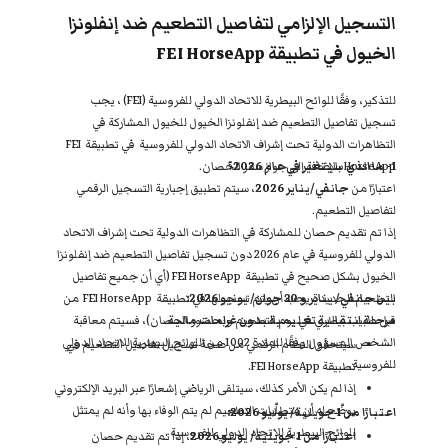
التسجيل الإلزامي لتفاصيل التطعيم ضد إنفلونزا
الخيول في تطبيقة FEI HorseApp
للتذكير، وفقًا للوائح البيطرية للاتحاد الدولي للفروسية (FEI) ، يجب
تسجيل تفاصيل التطعيم ضد إنفلونزا الخيول للخيول المشاركة في
التظاهرات الدولية تحت إشراف الاتحاد الدولي للفروسية في تطبيقة FEI
1-
HorseApp بالإضافة إلى جواز سفر الحصان.
ما الذي سيتغير في عام 2026؟
اعتبارًا من
جانفي/يناير 2026
، سيتم تطبيق إجبارية التسجيل الرقمي
لتفاصيل التطعيم.
إذا تم تقديم حصان للمشاركة في التظاهرات الدولية تحت إشراف الاتحاد
الدولي للفروسية في عام 2026 دون تسجيل تفاصيل التطعيم ضد إنفلونزا
الخيول بشكل صحيح في تطبيقة FEI HorseApp (أي أن جميع تفاصيل
بين جانفي/ يناير و 30 جوان/ يونيو 2026
:
التطعيم الجديدة يجب أن يتم تسجيلها في تطبيقة FEI HorseApp من
مرحلة انتقالية تعليمية بدون غرامات مالية
قبل طبيب بيطري في يوم التطعيم وبحضور الحصان)، فسيتم معاقبة
الشخص المسؤول وفقًا للمادة 1002 من اللوائح البيطرية للاتحاد الدولي
سيتحقق النظام الرقمي من صحة تسجيل تفاصيل التطعيم في
للفروسية.
تطبيقة FEI HorseApp.
إذا لم يكن الأمر كذلك، سيتلقى الرياضي إشعارًا عبر البريد الإلكتروني
يوضّح له أن متطلّبات التطعيم لم يتم الوفاء بها وأنه لم يمتثل
اعتبارًا من 1 جويلية/ يوليو 2026
:
للوائح البيطرية للاتحاد الدولي للفروسية .
اعتبارًا من 1 جويلية/ يوليو 2026
، إذا تم تقديم حصان