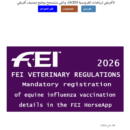
الأفريقي لرياضات الفروسية (ACES)، والتي ستسمح بوضع تصنيف أفريقي
على مستوى القارة. لتنزيل اللوائح العامة وشروط المشاركة،
إضغط هنا
.
الفرسان
الجمعيات
قفز الحواجز
08 ماي 2026