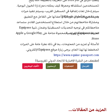
للمستخدمين استكشافه ومعرفة كيف يمكنه دعم إدارة الخيول اليومية.
سيتم إدخال لغات إضافية في المستقبل القريب، وسيتم تنفيذ ميزات
جديدة تدريجياً طوال عام 2026.
يتم تشجيع الاتحادات الوطنية وأعضائها على التفاعل مع التطبيق
ومشاركة ملاحظاتهم من خلال استطلاع المستخدمين القادم. ستساعد
ملاحظاتكم في توجيه التحديثات المستقبلية وضمان تلبية Equipass
لاحتياجات مجتمع الفروسية.
تطبيقة Equipass للهواتف المحمولة متاحة على Google Play و Apple
Store.
للأسئلة أو لمزيد من المعلومات، بما في ذلك نظرة عامة على الميزات
المخطط لها لهذا العام، يرجى زيارة موقع Equipass الإلكتروني.
https://www.equine-passport.com
(مقتطف من النشرة الإخبارية للاتحاد الدولي للفروسية)
الفرسان
الجمعيات
الرسميين
الأطباء البيطريين
المزيد من المقالات...