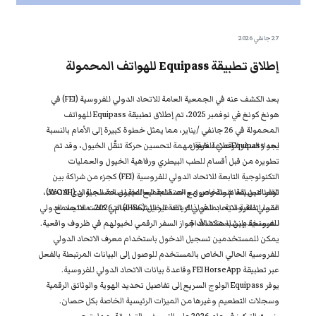
27 جانفي 2026
إطلاق تطبيقة Equipass للهواتف المحمولة
بعد الكشف عنه في الجمعية العامة للاتحاد الدولي للفروسية (FEI) في
هونغ كونغ في نوفمبر 2025، تم إطلاق تطبيقة Equipass للهواتف
المحمولة في 26 جانفي /يناير، مما يمثل خطوة كبيرة إلى الأمام بالنسبة
لجواز السفر الرقمي للخيول.
يعد Equipass علامة فارقة مهمة لتحسين حركة تنقّل الخيول، وقد تم
تطويره من قبل أقسام للطب البيطري ورفاهية الخيول والعمليات
التكنولوجية التابعة للاتحاد الدولي للفروسية (FEI) كجزء من شراكة بين
توفر التطبيقة نقطة وصول واحدة لجميع الخيول المسجلة لدى الاتحاد
القطاعين العام والخاص مع المنظمة العالمية لصحة الحيوان (WOAH)،
الدولي للفروسية، بما في ذلك تلك غير النشطة لعام 2026، مما يسمح
عقب اتفاقية الاتحاد الدولي لرياضة الخيل (IHSC) التي كلفت الاتحاد الدولي
للفروسية بإنشاء هذه الأداة.
للمستخدمين باستكشاف جواز السفر الرقمي لخيولهم في ظروف واقعية.
يمكن للمستخدمين تسجيل الدخول باستخدام معرف الاتحاد الدولي
للفروسية الحالي الخاص بالمستخدم للوصول إلى البيانات المرتبطة بالفعل
عبر تطبيقة FEI HorseApp وقاعدة بيانات الاتحاد الدولي للفروسية.
يوفر Equipass الولوج السريع إلى تفاصيل تحديد الهوية والوثائق الرقمية
وسجلات التطعيم وغيرها من الميزات الرئيسية الخاصة بكل حصان.
ينصبّ التركيز في عام 2026 على التعريف بالتطبيقة، مما يتيح