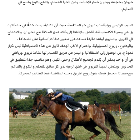
حيوان بحجمه وبدون خطر الإحباط. ومن ناحية المعلم، يتمتع بتنوع واسع في
التعليم.
السبب الرئيسي وراء ألعاب البوني هو المنافسة، حيث أن التقنية ليست هدفًا في حد ذاتها؛
بل هي وسيلة لاكتساب أداء أفضل. بالإضافة إلى ذلك، تعزز العلاقة مع الحيوان، والاندماج
في الفريق، وتطبيق قواعد دقيقة تساعد على تطوير صفات إنسانية مثل الشجاعة،
والوضوح، وروح المسؤولية، واحترام الآخر. الهدف الأول من هذه الانضباطية ليس تكرار
نموذج، بل الوصول إلى الاستقلالية واليسر عن طريق اللعب. إنها نشاط تربوي ورياضي
في آن واحد يمكن أن يُقدم لجميع الأطفال وحتى الكبار، وهو مناسب جدًا للتطبيق في
المدارس. ويتمثل المبدأ التربوي في خلق الرغبة لدى كل سائق للتعلم والتفوق بالتناغم
مع حصانه، لجعل فريقه يفوز. روح الفريق وحب المنافسة هما العناصر المحركة.