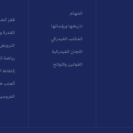
المهام
قفز الح
تاريخها ورؤسائها
القدرة و
المكتب الفيدرالي
الترويض
اللجان الفيدرالية
رياضة ال
القوانين واللوائح
إلتقاط ال
ألعاب خي
الفروسية