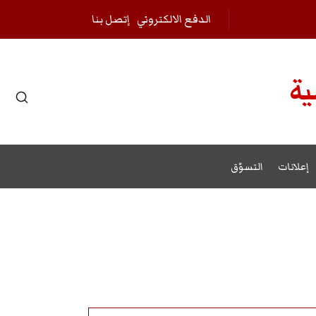
الدفع الالكتروني
إتصل بنا
ية
r results.
إعلانات
التسوّق