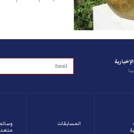
لإخبارية
ينا
المسابقات
وسائط
ة
متعدد